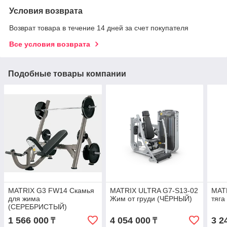
Условия возврата
Возврат товара в течение 14 дней за счет покупателя
Все условия возврата
Подобные товары компании
MATRIX G3 FW14 Скамья
MATRIX ULTRA G7-S13-02
MAT
для жима
Жим от груди (ЧЁРНЫЙ)
тяг
(СЕРЕБРИСТЫЙ)
1 566 000
4 054 000
3 2
₸
₸