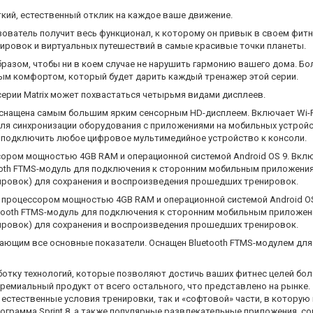
кий, естественный отклик на каждое ваше движение.
ватель получит весь функционал, к которому он привык в своем фитн
ировок и виртуальных путешествий в самые красивые точки планеты.
азом, чтобы ни в коем случае не нарушить гармонию вашего дома. Бол
ым комфортом, который будет дарить каждый тренажер этой серии.
серии Matrix может похвастаться четырьмя видами дисплеев.
снащена самым большим ярким сенсорным HD-дисплеем. Включает Wi-F
для синхронизации оборудования с приложениями на мобильных устройст
о подключить любое цифровое мультимедийное устройство к консоли.
ором мощностью 4GB RAM и операционной системой Android OS 9. Вклю
ooth FTMS-модуль для подключения к сторонним мобильным приложениям
енировок) для сохранения и воспроизведения прошедших тренировок.
 процессором мощностью 4GB RAM и операционной системой Android OS 
tooth FTMS-модуль для подключения к сторонним мобильным приложени
енировок) для сохранения и воспроизведения прошедших тренировок.
жающим все основные показатели. Оснащен Bluetooth FTMS-модулем дл
работку технологий, которые позволяют достичь ваших фитнес целей бо
ремиальный продукт от всего остального, что представлено на рынке. 
 естественные условия тренировки, так и «софтовой» части, в котору
программа Sprint 8, а также популярные развлекательные приложения, со