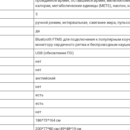
пройденное время, оставшееся время, мили/километр
калории, метаболические единицы (METS), наклон, н
5
ручной режим, интервальная, сжигание жира, пульсоз
да
Bluetooth FTMS для подключения к популярным коу
монитору сердечного ритма и беспроводным наушн
USB (обновление ПО)
нет
нет
английский
нет
есть
есть
нет
186*73*164 см
200*77*80 см/49*48*19 см