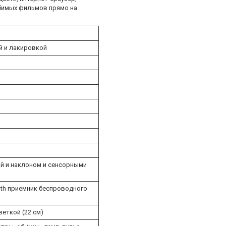
юбимых фильмов прямо на
й и лакировкой
й и наклоном и сенсорными
oth приемник беспроводного
еткой (22 см)