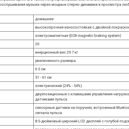
я прослушивания музыки через мощные стерео-динамики и просмотра л
домашнее
высокопрочная износостойкая с двойной покраско
электромагнитная (ECB magnetic braking system)
20
инерционный вес 29.7 кг
увеличенного размера
6.5 см
51 - 61 см
электрический (24% - 54%)
двухпозиционные с клавишами управления нагрузко
датчиками пульса
сенсорные датчики на поручнях, встроенный Blueto
сигнала пульса
8.5-дюймовый широкий LCD дисплей с голубой подсв