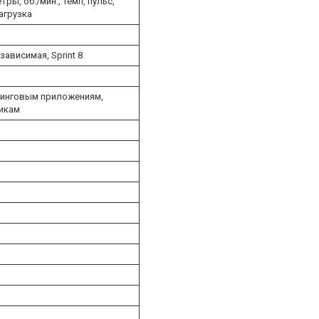
ы, об./мин., темп, пульс,
агрузка
ависимая, Sprint 8
чинговым приложениям,
икам