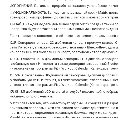
ИСПОЛНЕНИЕ. Детальная проработка каждого узла обеспечит чет
ФУНКЦИОНАЛЬНОСТЬ. Занимаясь на домашней серии Matrix, пользо
тренировочных профилей, до системы записи и мониторинга трен
ДИЗАЙН. Каждая модель домашней серии Matrix создана таким обр
наверняка будут впечатлены плавными линиями и непревзойденн
Если говорить о консолях, то обновленная коллекция домашней 
XUR. Совершенно новая 22-дюймовая консоль премиум-класса. О
сеть Интернет, а также усовершенствованный Bluetooth-модуль 
консолях XUR установлен HDMI-порт, благодаря которому можн
XIR-02. Емкостный 16-дюймовый сенсорный HD-дисплей с процесс
глобальную сеть Интернет, а также усовершенствованный Bluet
интерактивная программа iFit и Workout Calendar (Календарь тр
XER-02. Обновленный 10-дюймовый сенсорный дисплей дисплей с
в глобальную сеть Интернет, а также усовершенствованный Blue
интерактивная программа iFit и Workout Calendar (Календарь тр
XR-03. 8,5-дюймовый LCD дисплей с голубой подсветкой, отобра
мобильным приложениям.
Matrix славится тем, что инвестирует огромные средства в раз
приятными способами. Эти технологии отличают действительно п
части, которая определяет идеальную биомеханику и моделирует
Viewfit, интерактивная программа iFit, уникальная интервальная 