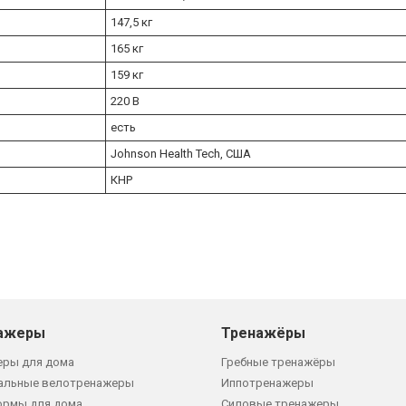
147,5 кг
165 кг
159 кг
220 В
есть
Johnson Health Tech, США
КНР
ажеры
Тренажёры
еры для дома
Гребные тренажёры
альные велотренажеры
Иппотренажеры
ормы для дома
Силовые тренажеры