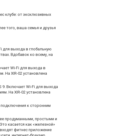
ес клубе: от эксклюзивных
ее того, ваша семья и друзья
i для выхода в глобальную
вах. Вдобавок ко всему, на
чает Wi-Fi для выхода в
. На XIR-02 установлена
9. Включает Wi-Fi для выхода
ям. На XIR-02 установлена
я подключения к сторонним
лее продуманными, простыми и
Это касается как «железной»
ю входят фитнес приложение
цсети, интернет-браузер,