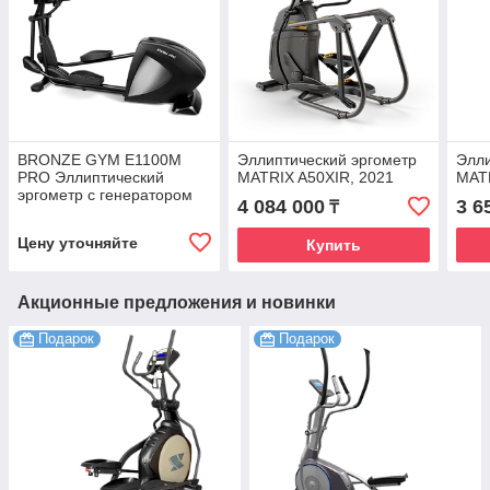
BRONZE GYM E1100M
Эллиптический эргометр
Элли
PRO Эллиптический
MATRIX A50XIR, 2021
MAT
эргометр с генератором
4 084 000
3 6
₸
Цену уточняйте
Купить
Акционные предложения и новинки
Подарок
Подарок