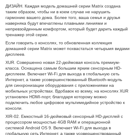
ДИЗАЙН. Каждая модель домашней серии Matrix создана
таким образом, чтобы ни в коем случае не нарушить
гармонию вашего дома. Более того, ваша семья и друзья
наверняка будут впечатлены плавными линиями и
непревзойденным комфортом, который будет дарить каждый
тренажер этой серии.
Если говорить о консолях, то обновленная коллекция
домашней серии Matrix может похвастаться четырьмя видами
дисплеев.
XUR. Совершенно новая 22-дюймовая консоль премиум-
класса. Оснащена самым большим ярким сенсорным HD-
дисплеем. Включает Wi-Fi для выхода в глобальную сеть
Интернет, а также усовершенствованный Bluetooth-модуль
для синхронизации оборудования с приложениями на
мобильных устройствах. Вдобавок ко всему, на консолях XUR
установлен HDMI-порт, благодаря которому можно
подключить любое цифровое мультимедийное устройство к
консоли.
XIR-02. Емкостный 16-дюймовый сенсорный HD-дисплей с
процессором мощностью 4GB RAM и операционной
системой Android OS 9. Включает Wi-Fi для выхода в
глобальную сеть Интернет, а также усовершенствованный