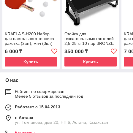
KRAFLA S-H200 Набор
Стойка для
KRA
для настольного тенниса:
гексагональных гантелей
для 
ракетка (2шт), мяч (3шт)
2,5-25 кг 10 пар BRONZE
раке
GYM PARTNER AL-418
сетк
6 000
350 000
7 0
₸
₸
Купить
Купить
О нас
Рейтинг не сформирован
Менее 5 отзывов за последний год
Работает с 15.04.2013
г. Астана
ул. Токпанова, дом 20, НП 6, Астана, Казахстан