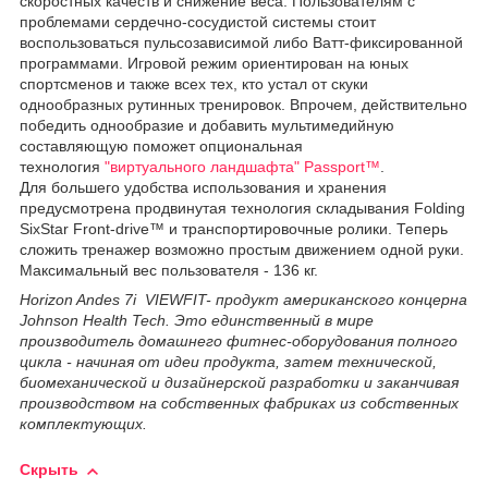
скоростных качеств и снижение веса. Пользователям с
проблемами сердечно-сосудистой системы стоит
воспользоваться пульсозависимой либо Ватт-фиксированной
программами. Игровой режим ориентирован на юных
спортсменов и также всех тех, кто устал от скуки
однообразных рутинных тренировок. Впрочем, действительно
победить однообразие и добавить мультимедийную
составляющую поможет опциональная
технология
"виртуального ландшафта" Passport™
.
Для большего удобства использования и хранения
предусмотрена продвинутая технология складывания Folding
SixStar Front-drive™ и транспортировочные ролики. Теперь
сложить тренажер возможно простым движением одной руки.
Максимальный вес пользователя - 136 кг.
Horizon Andes 7i VIEWFIT- продукт американского концерна
Johnson Health Tech. Это единственный в мире
производитель домашнего фитнес-оборудования полного
цикла - начиная от идеи продукта, затем технической,
биомеханической и дизайнерской разработки и заканчивая
производством на собственных фабриках из собственных
комплектующих.
Скрыть