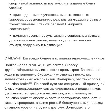
спортивной активности вручную, и эти данные будут
учтены;
присоединяться и участвовать в ежемесячных
мировых соревнованиях с реальными людьми в разных
точках планеты. Станьте первым! Выиграйте
состязание!;
делиться своими результатами в социальных сетях с
друзьями и знакомыми, получая дополнительный
стимул, поддержку и мотивацию.
С VIEWFIT Вы всегда будете в компании единомышленников.
Horizon Andes 7i VIEWFIT относится к классу
крупногабаритных эллиптических эргометров. За плавность
хода и выверенную биомеханику отвечает несколько
запатентованных компонентов. Во-первых, это технология
Induction brake™. По своей сути это специальный приводной
блок с использованием самых качественных подшипников,
где количество трущихся частей сведено к минимуму.
Induction brake™ обеспечивает неповторимую плавность и
тишину вращения, а также ровный бесступенчатый переход
от одного уровня нагрузки к другому. Во-вторых, это