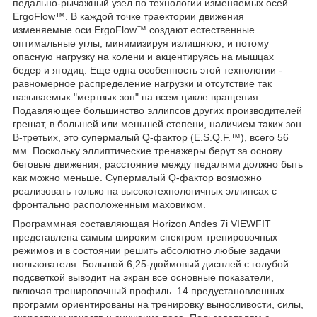
педально-рычажный узел по технологии изменяемых осей
ErgoFlow™. В каждой точке траектории движения
изменяемые оси ErgoFlow™ создают естественные
оптимальные углы, минимизируя излишнюю, и потому
опасную нагрузку на колени и акцентируясь на мышцах
бедер и ягодиц. Еще одна особенность этой технологии -
равномерное распределение нагрузки и отсутствие так
называемых "мертвых зон" на всем цикле вращения.
Подавляющее большинство эллипсов других производителей
грешат, в большей или меньшей степени, наличием таких зон.
В-третьих, это супермалый Q-фактор (E.S.Q.F.™), всего 56
мм. Поскольку эллиптические тренажеры берут за основу
беговые движения, расстояние между педалями должно быть
как можно меньше. Супермалый Q-фактор возможно
реализовать только на высокотехнологичных эллипсах с
фронтально расположенным маховиком.
Программная составляющая Horizon Andes 7i VIEWFIT
представлена самым широким спектром тренировочных
режимов и в состоянии решить абсолютно любые задачи
пользователя. Большой 6,25-дюймовый дисплей с голубой
подсветкой выводит на экран все основные показатели,
включая тренировочный профиль. 14 предустановленных
программ ориентированы на тренировку выносливости, силы,