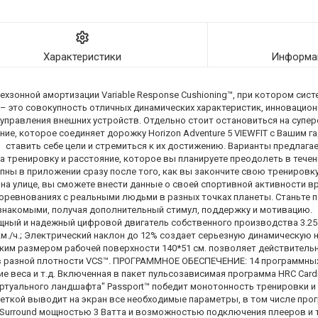
Характеристики
Информац
рехзонной амортизации Variable Response Cushioning™, при котором сис
T – это совокупность отличных динамических характеристик, инновацио
равления внешних устройств. Отдельно стоит остановиться на суперс
ение, которое соединяет дорожку Horizon Adventure 5 VIEWFIT с Вашим га
 ставить себе цели и стремиться к их достижению. Варианты предлага
 тренировку и расстояние, которое вы планируете преодолеть в течен
ны в приложении сразу после того, как вы закончите свою тренировку
 на улице, вы сможете внести данные о своей спортивной активности вр
оревнованиях с реальными людьми в разных точках планеты. Станьте п
 знакомыми, получая дополнительный стимул, поддержку и мотивацию. С
ый и надежный цифровой двигатель собственного производства 3.25 
км./ч.; Электрический наклон до 12% создает серьезную динамическую на
ским размером рабочей поверхности 140*51 см. позволяет действитель
в разной плотности VCS™. ПРОГРАММНОЕ ОБЕСПЕЧЕНИЕ: 14 программны
е веса и т.д. Включенная в пакет пульсозависимая программа HRC Card
иртуального ландшафта" Passport™ победит монотонность тренировки 
еткой выводит на экран все необходимые параметры, в том числе про
Surround мощностью 3 Ватта и возможностью подключения плееров и