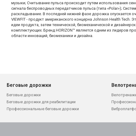
музыки; Считывание пульса происходит путем использования сен
сигнала беспроводных передатчиков пульса (типа «Polar»); Систе
раскладывание. В последней нижней фазе дорожка опускается оче
VIEWFIT - продукт американского концерна Johnson Health Tech.
идеи продукта, затем технической, биомеханической и дизайнер
комплектующих. Бренд HORIZON™ является одним из лидеров про
области инноваций, биомеханики и дизайна.
Беговые дорожки
Велотрен
Беговые дорожки
Велотренаж
Беговые дорожки для реабилитации
Профессион
Профессиональные беговые дорожки
Виброплатф