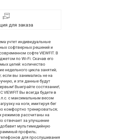
ия для заказа
тема учтет индивидуальные
нных софтверных решений и
овременном софте VIEWFIT. В
джетом по Wi-Fi. Скачав его
емых целей: количество
ие недельного цикла занятий;
; если вы занимались не на
учную, и эти данные будут
ервым! Выиграйте состязание!;
 VIEWFIT Вы всегда будете в
л.с. с максимальным весом
грузку на ноги, имитируя бег
но комфортно тренироваться;
х режимов рассчитаны на
iо отвечает за улучшение
и добавит мультимедийную
граммный профиль;
 телефонов для прослушивания