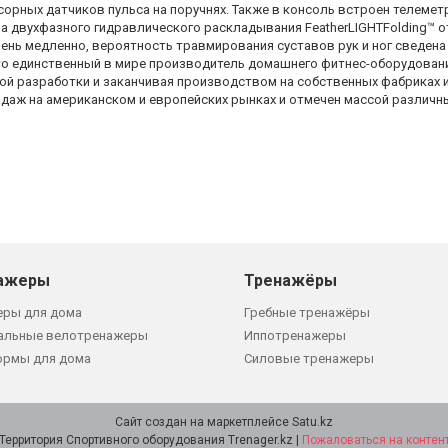
сорных датчиков пульса на поручнях. Также в консоль встроен телемет
ма двухфазного гидравлического раскладывания FeatherLIGHTFolding™ о
нь медленно, вероятность травмирования суставов рук и ног сведена 
 Это единственный в мире производитель домашнего фитнес-оборудовани
ской разработки и заканчивая производством на собственных фабриках 
даж на американском и европейских рынках и отмечен массой различны
ажеры
Тренажёры
еры для дома
Гребные тренажёры
альные велотренажеры
Иппотренажеры
ормы для дома
Силовые тренажеры
Сайт создан на маркетплейсе
Satu.kz
Территория Спортивного оборудования Trenager.kz |
Пожаловаться на контен