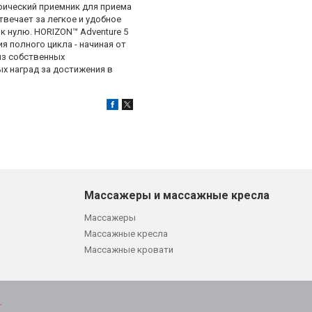
рический приемник для приема
твечает за легкое и удобное
к нулю. HORIZON™ Adventure 5
я полного цикла - начиная от
из собственных
х наград за достижения в
Массажеры и массажные кресла
Массажеры
Массажные кресла
Массажные кровати
т