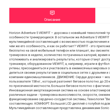
Описание
Horizon Adventure 5 VIEWFIT – дорожка с новейшей технологией т
особенности тренирующихся. В остальном же Adventure 5 VIEWFI
мультимедийной составляющей с возможностью подключения и уп
чем же его особенность, и как он работает? VIEWFIT - это прилож
бесплатно на свой мобильный телефон или планшет, вы сможете:
тренировок в неделю, количество потраченных калорий, время на
отслеживать и анализировать результаты, которые станут доступ
тренажере, оборудованном VIEWFIT, а, например, играли в футбол
учтены; присоединяться и участвовать в ежемесячных мировых с
делиться своими результатами в социальных сетях с друзьями и
компании единомышленников. ДВИЖЕНИЕ: Сердце дорожки – мощн
пользователя 158 кг., который разгоняет беговое полотно до 20 
по пресеченной местности; Большое беговое полотно с фактиче
Инновационная амортизационная система на основе эластомеро
различные задачи - тренировка выносливости, скорости, снижени
функционирование сердечно-сосудистой системы; Технология "В
составляющую. КОМФОРТ: Большой LСD дисплей с голубой подсв
Мультимедийная составляющая представлена динамиками Sonic 