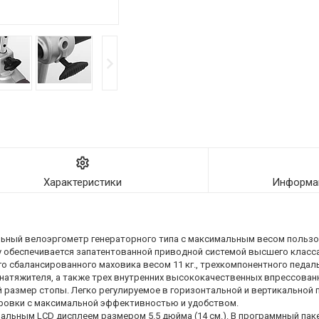
Характеристики
Информац
льный велоэргометр генераторного типа с максимальным весом пользов
 обеспечивается запатентованной приводной системой высшего класса
сбалансированного маховика весом 11 кг., трехкомпонентного педаль
натяжителя, а также трех внутренних высококачественных впрессова
 размер стопы. Легко регулируемое в горизонтальной и вертикальной 
ровки с максимальной эффективностью и удобством.
ьным LCD дисплеем размером 5.5 дюйма (14 см.). В программный паке