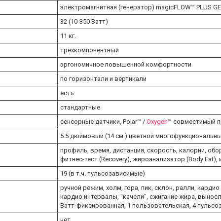
электромагнитная (генератор) magicFLOW™ PLUS G
32 (10-350 Ватт)
11 кг.
трехкомпонентный
эргономичное повышенной комфортности
по горизонтали и вертикали
есть
стандартные
сенсорные датчики, Polar™ /
Oxygen
™ совместимый 
5.5 дюймовый (14 см.) цветной многофункциональн
профиль, время, дистанция, скорость, калории, обор
фитнес-тест (Recovery), жироанализатор (Body Fat), 
19 (в т.ч. пульсозависимые)
ручной режим, холм, гора, пик, склон, ралли, карди
кардио интервалы, "качели", сжигание жира, выносл
Ватт-фиксированная, 1 пользовательская, 4 пульс
нет