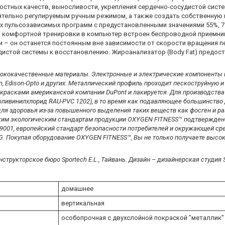
остных качеств, выносливости, укрепления сердечно-сосудистой систе
тельно регулируемым ручным режимом, а также создать собственную 
х пульсозависимых программ с предустановленными значениями 55%, 75
то комфортной тренировки в компьютер встроен беспроводной приемни
и – он останется постоянным вне зависимости от скорости вращения п
удистой системы к восстановлению. Жироанализатор (Body Fat) предос
ококачественные материалы. Электронные и электрические компоненты п
apan, Edison-Opto и других. Металлический профиль проходит пескоструйную 
" красками американской компании DuPont и лакируется. Для производства
оливинилхлорид RAU-PVC 1202), в то время как подавляющее большинство
я здоровья из-за повышенного выделения таких веществ как фосген и ра
стким экологическим стандартам продукции OXYGEN FITNESS™ подтвержде
9001, европейский стандарт безопасности потребителей и окружающей ср
SG. Покупая оборудование OXYGEN FITNESS™, Вы не только получаете высок
трукторское бюро Sportech E.L., Тайвань. Дизайн – дизайнерская студия S
домашнее
вертикальная
особопрочная с двухслойной покраской "металлик"