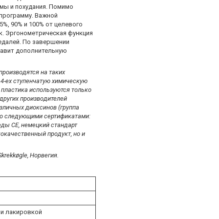
мы и похудания. Помимо
программу. Важной
%, 90% и 100% от целевого
к. Эргонометрическая функция
едалей. По завершении
тавит дополнительную
роизводятся на таких
и 4-ех ступенчатую химическую
 пластика используются только
 других производителей
зличных диоксинов (группа
но следующими сертификатами:
еды CE, немецкий стандарт
окачественный продукт, но и
krekkøgle, Норвегия.
 и лакировкой