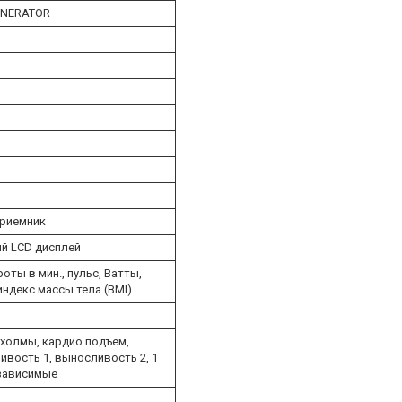
ENERATOR
приемник
ый LCD дисплей
оты в мин., пульс, Ватты,
индекс массы тела (BMI)
о холмы, кардио подъем,
ивость 1, выносливость 2, 1
озависимые