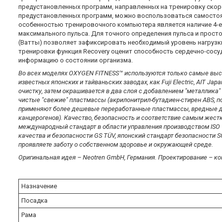
предустановленных программ, направленных на тренировку скор
предустановленных программ, можно воспользоваться самостоя
особенностью тренировочного компьютера является наличие 4-е
максимального пульса. Для точного определения пульса и прос
(Ватты) позволяет зафиксировать необходимый уровень нагрузк
тренировки функция Recovery оценит способность сердечно-сос
информацию o состоянии организма.
Во всех моделях OXYGEN FITNESS™ используются только самые выс
известных японских и тайваньских заводах, как Fuji Electric, AIT J
очистку, затем окрашивается в два слоя с добавлением "металлика
чистые "свежие" пластмассы (акрилонитрил-бутадиен-стирен ABS, п
применяют более дешевые переработанные пластмассы, вредные дл
канцерогенов). Качество, безопасность и соответствие самым же
международный стандарт в области управления производством ISO 
качества и безопасности GS TÜV, японский стандарт безопасности 
проявляете заботу о собственном здоровье и окружающей среде.
Оригинальная идея – Neotren GmbH, Германия. Проектирование – конс
Назначение
Посадка
Рама