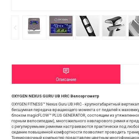
Описание
OXYGEN NEXUS GURU UB HRC Велоэргометр
OXYGEN FITNESS™ Nexus Guru UB HRC - крупногабаритный вертика
бесшумная передача вращающего момента от педалей к маховику
блоком magicFLOW™ PLUS GENERATOR, состоящим из утяжеленного 
горным велосипедам), многожильного кевларового ремня и пред
с регулируемыми ремнями настраиваются практически под любой
сидение повышенной комфортности позволяет проводить трени
Тренировочный компьютер представлен цветным многофункционал