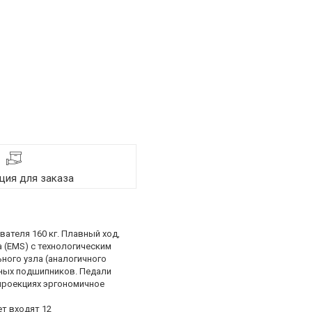
ия для заказа
ателя 160 кг. Плавный ход,
 (EMS) с технологическим
ного узла (аналогичного
нных подшипников. Педали
проекциях эргономичное
т входят 12