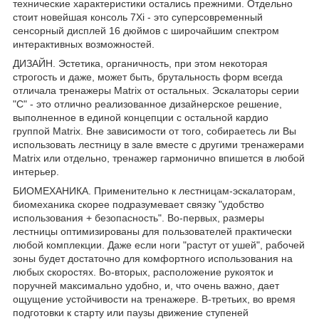
технические характеристики остались прежними. Отдельно
стоит новейшая консоль 7Xi - это суперсовременный
сенсорный дисплей 16 дюймов с широчайшим спектром
интерактивных возможностей.
ДИЗАЙН. Эстетика, органичность, при этом некоторая
строгость и даже, может быть, брутальность форм всегда
отличала тренажеры Matrix от остальных. Эскалаторы серии
"С" - это отлично реализованное дизайнерское решение,
выполненное в единой концепции с остальной кардио
группой Matrix. Вне зависимости от того, собираетесь ли Вы
использовать лестницу в зале вместе с другими тренажерами
Matrix или отдельно, тренажер гармонично впишется в любой
интерьер.
БИОМЕХАНИКА. Применительно к лестницам-эскалаторам,
биомеханика скорее подразумевает связку "удобство
использования + безопасность". Во-первых, размеры
лестницы оптимизированы для пользователей практически
любой комплекции. Даже если ноги "растут от ушей", рабочей
зоны будет достаточно для комфортного использования на
любых скоростях. Во-вторых, расположение рукояток и
поручней максимально удобно, и, что очень важно, дает
ощущение устойчивости на тренажере. В-третьих, во время
подготовки к старту или паузы движение ступеней