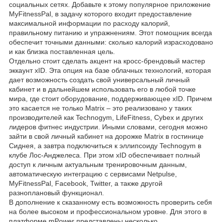
социальных сетях. Добавьте к этому популярное приложение
MyFitnessPal, в задачу которого входит предоставление
максимальной информации по расходу калорий,
правильному питанию и упражнениям. Этот помощник всегда
обеспечит точными данными: сколько калорий израсходовано
и как близка поставленная цель.
Отдельно стоит сделать акцент на кросс-брендовый мастер
эккаунт xID. Эта опция на базе облачных технологий, которая
дает возможность создать свой универсальный личный
кабинет и в дальнейшем использовать его в любой точке
мира, где стоит оборудование, поддерживающее xID. Причем
это касается не только Matrix – это реализовано у таких
производителей как Technogym, LifeFitness, Cybex и других
лидеров фитнес индустрии. Иными словами, сегодня можно
зайти в свой личный кабинет на дорожке Matrix в гостинице
Сиднея, а завтра подключиться к эллипсоиду Technogym в
клубе Лос-Анджелеса. При этом xID обеспечивает полный
доступ к личным актуальным тренировочным данным,
автоматическую интеграцию с сервисами Netpulse,
MyFitnessPal, Facebook, Twitter, а также другой
разноплановый функционал.
В дополнение к сказанному есть возможность проверить себя
на более высоком и профессиональном уровне. Для этого в
платформе mPower представлены несколько