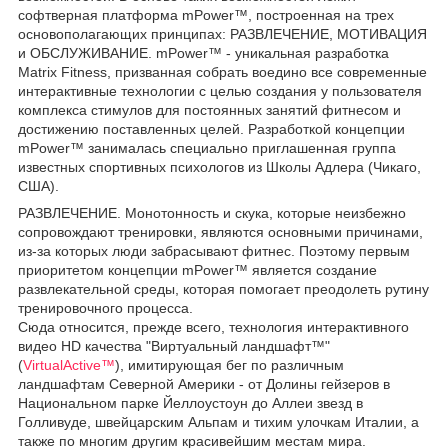
софтверная платформа mPower™, построенная на трех
основополагающих принципах: РАЗВЛЕЧЕНИЕ, МОТИВАЦИЯ
и ОБСЛУЖИВАНИЕ. mPower™ - уникальная разработка
Matrix Fitness, призванная собрать воедино все современные
интерактивные технологии с целью создания у пользователя
комплекса стимулов для постоянных занятий фитнесом и
достижению поставленных целей. Разработкой концепции
mPower™ занималась специально приглашенная группа
известных спортивных психологов из Школы Адлера (Чикаго,
США).
РАЗВЛЕЧЕНИЕ. Монотонность и скука, которые неизбежно
сопровождают тренировки, являются основными причинами,
из-за которых люди забрасывают фитнес. Поэтому первым
приоритетом концепции mPower™ является создание
развлекательной среды, которая помогает преодолеть рутину
тренировочного процесса.
Сюда относится, прежде всего, технология интерактивного
видео HD качества "Виртуальный ландшафт™"
(
VirtualActive™
), имитирующая бег по различным
ландшафтам Северной Америки - от Долины гейзеров в
Национальном парке Йеллоустоун до Аллеи звезд в
Голливуде, швейцарским Альпам и тихим улочкам Италии, а
также по многим другим красивейшим местам мира.