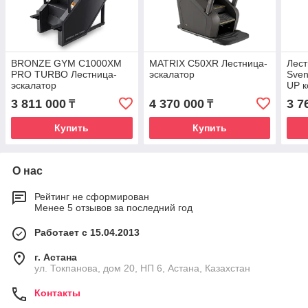
BRONZE GYM C1000XM
MATRIX C50XR Лестница-
Лест
PRO TURBO Лестница-
эскалатор
Sven
эскалатор
UP 
3 811 000
4 370 000
3 7
₸
₸
Купить
Купить
О нас
Рейтинг не сформирован
Менее 5 отзывов за последний год
Работает с 15.04.2013
г. Астана
ул. Токпанова, дом 20, НП 6, Астана, Казахстан
Контакты