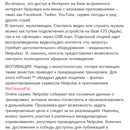
Во-вторых, это доступ в Интернет на базе встроенного
интернет-браузера или меню с иконками-приложениями –
таких как Facebook, Twitter, YouTube, сервис погоды и ряд
других служб.
В-третьих, мультимедиа. Смотреть видео или слушать музыку
можно как путем подключения устройств на базе iOS (Apple),
так и на «флешке» через USB порт. Отдельной опцией идет
воспроизведение видео/аудио контента «по запросу»
(требует дополнительного оборудования – медиашлюз
Netpulse). И, наконец, консоль предоставляет возможность
смотреть полноценное эфирное телевидение.
МОТИВАЦИЯ. Наряду с монотонностью, потеря мотивации
также зачастую приводит к прекращению тренировок. Для
этого mPower™ обладает двумя опциями – фитнес
ориентированным сервисом Netpulse и приложением
MyFitnessPal
.
Online сервис Netpulse собирает все основные данные о
тренировках, которые можно посмотреть и проанализировать
в дальнейшем. Программа дает возможность задать
тренировочные цели и следит за их реализацией. Наконец,
можно принять участие в различных международных
соревнованиях, регулярно проводящихся Netpulse. Конечно
же, достижения и победы доступны для публикаций в