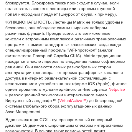
блокируется. Блокировка также происходит в случае, если
пользователь сошел с лестницы или в проемы ступеней
попал инородный предмет (шнурок от обуви, к примеру).
ФУНКЦИОНАЛЬНОСТЬ. Лестницы Matrix не только удобны и
безопасны, они обладают самым широким набором
различных функций. Прежде всего, это великолепные
консоли с встроенным комплексом различных тренировочных
программ - помимо стандартных классических, сюда входят
специализированный профиль "WFI-протокол" (аналог
фитнес-теста Пожарной Службы США). Matrix традиционно
находится в числе лидеров по внедрению новых софтверных
решений. Они касаются самых разнообразных сторон
эксплуатации тренажера - от просмотра эфирных каналов и
доступа в интернет, развлекательной составляющей с
использованием устройств на платформе iOS (Apple), фитнес
ориентированного мультимедийного on-line сервиса
Netpulse
и революционной технологии интерактивного видео
Виртуальный ландшафт™ (
VirtualActive™
) до беспроводной
системы глобального сбора эксплуатационных данных
AssetManagement.
Ядро эскалатора С7Xi - суперсовременный сенсорный
дисплей 16 дюймов с широчайшим спектром интерактивных
возможностей. В основе таких возможностей лежит