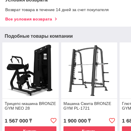
Возврат товара в течение 14 дней за счет покупателя
Все условия возврата
Подобные товары компании
Трицепс-машина BRONZE
Машина Смита BRONZE
Глю
GYM NEO 28
GYM PL-1721
GYM
1 567 000
1 900 000
1 6
₸
₸