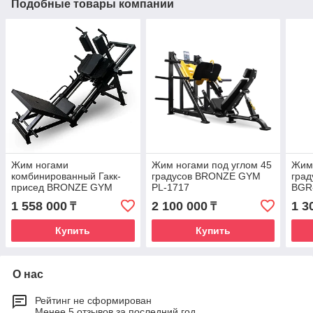
Подобные товары компании
Жим ногами
Жим ногами под углом 45
Жим 
комбинированный Гакк-
градусов BRONZE GYM
гра
присед BRONZE GYM
PL-1717
BGR
PARTNER BGR-817
1 558 000
2 100 000
1 3
₸
₸
Купить
Купить
О нас
Рейтинг не сформирован
Менее 5 отзывов за последний год