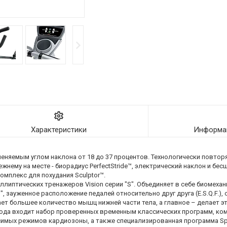
Характеристики
Информац
няемым углом наклона от 18 до 37 процентов. Технологически повтор
ему на месте - биорадиус PerfectStride™, электрический наклон и бес
омплекс для похудания Sculptor™.
 эллиптических тренажеров Vision серии "S". Объединяет в себе биомех
, зауженное расположение педалей относительно друг друга (E.S.Q.F.),
ет большее количество мышц нижней части тела, а главное – делает э
Сюда входит набор проверенных временным классических программ, ко
симых режимов кардиозоны, а также специализированная программа Spr