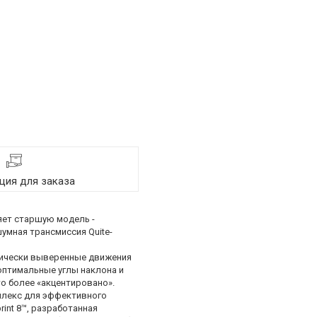
ия для заказа
яет старшую модель -
шумная трансмиссия Quite-
анически выверенные движения
 оптимальные углы наклона и
то более «акцентировано».
млекс для эффективного
int 8™, разработанная