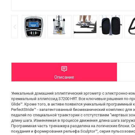
Описание
Уникальный домашний эллиптический эргометр с электронно-изме
премиальный эллипсоид S7200 HRT. Все ключевые решения по-прежн
Glide™. Кроме того, в активе появился уникальный программный к
PerfectStride™ - запатентованный биомеханический комплекс для
педалей по специальной траектории с отстутствием "мертвых зон"
длину шага. Изменяемая в процессе движения длина шага загружа
Программная часть тренажера разделена на логические блоки. 
похудания и формирования рельефа Sculptor™, серия пульсозови