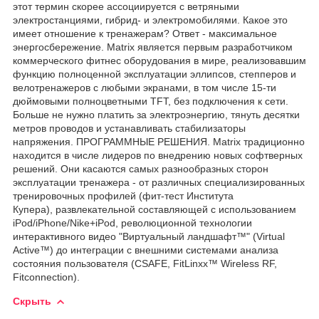
этот термин скорее ассоциируется с ветряными
электростанциями, гибрид- и электромобилями. Какое это
имеет отношение к тренажерам? Ответ - максимальное
энергосбережение. Matrix является первым разработчиком
коммерческого фитнес оборудования в мире, реализовавшим
функцию полноценной эксплуатации эллипсов, степперов и
велотренажеров с любыми экранами, в том числе 15-ти
дюймовыми полноцветными TFT, без подключения к сети.
Больше не нужно платить за электроэнергию, тянуть десятки
метров проводов и устанавливать стабилизаторы
напряжения. ПРОГРАММНЫЕ РЕШЕНИЯ. Matrix традиционно
находится в числе лидеров по внедрению новых софтверных
решений. Они касаются самых разнообразных сторон
эксплуатации тренажера - от различных специализированных
тренировочных профилей (фит-тест Института
Купера), развлекательной составляющей с использованием
iPod/iPhone/Nike+iPod, революционной технологии
интерактивного видео "Виртуальный ландшафт™" (Virtual
Active™) до интеграции с внешними системами анализа
состояния пользователя (CSAFE, FitLinxx™ Wireless RF,
Fitconnection).
Скрыть