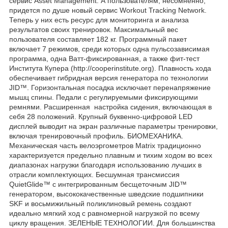
сервис Asset Management. А пользователям, несомненно,
придется по душе новый сервис Workout Tracking Network.
Теперь у них есть ресурс для мониторинга и анализа
результатов своих тренировок. Максимальный вес
пользователя составляет 182 кг. Программный пакет
включает 7 режимов, среди которых одна пульсозависимая
программа, одна Ватт-фиксированная, а также фит-тест
Института Купера (http://cooperinstitute.org). Плавность хода
обеспечивает гибридная версия генератора по технологии
JID™. Горизонтальная посадка исключает перенапряжение
мышц спины. Педали с регулируемыми фиксирующими
ремнями. Расширенная настройка сидения, включающая в
себя 28 положений. Крупный буквенно-цифровой LED
дисплей выводит на экран различные параметры тренировки,
включая тренировочный профиль. БИОМЕХАНИКА.
Механическая часть велоэргометров Matrix традиционно
характеризуется предельно плавным и тихим ходом во всех
диапазонах нагрузки благодаря использованию лучших в
отрасли комплектующих. Бесшумная трансмиссия
QuietGlide™ с интегрированным беcщеточным JID™
генератором, высококачественные шведские подшипники
SKF и восьмижильный поликлиновый ремень создают
идеально мягкий ход с равномерной нагрузкой по всему
циклу вращения. ЗЕЛЕНЫЕ ТЕХНОЛОГИИ. Для большинства