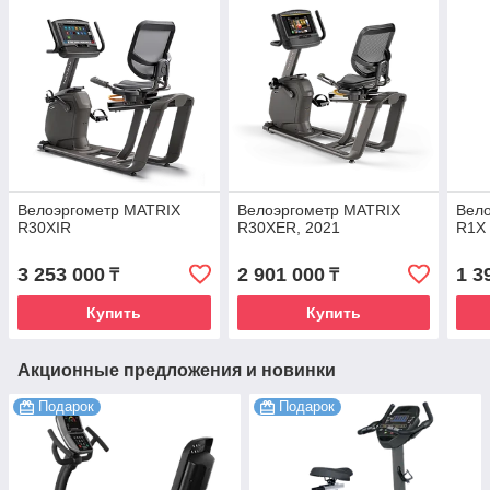
Велоэргометр MATRIX
Велоэргометр MATRIX
Вел
R30XIR
R30XER, 2021
R1X
3 253 000
2 901 000
1 3
₸
₸
Купить
Купить
Акционные предложения и новинки
Подарок
Подарок