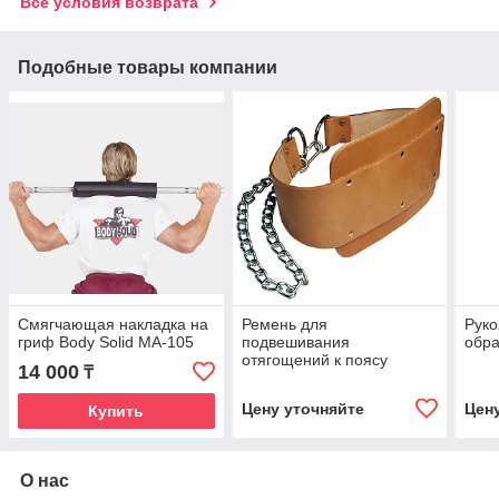
Все условия возврата
Подобные товары компании
Смягчающая накладка на
Ремень для
Руко
гриф Body Solid MA-105
подвешивания
обра
отягощений к поясу
14 000
₸
кожаный Body-Solid
Цену уточняйте
Цен
Купить
О нас