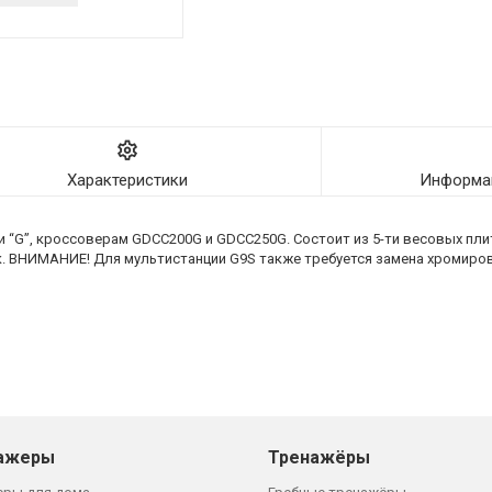
Характеристики
Информац
G”, кроссоверам GDCC200G и GDCC250G. Состоит из 5-ти весовых плит п
ек. ВНИМАНИЕ! Для мультистанции G9S также требуется замена хромир
ажеры
Тренажёры