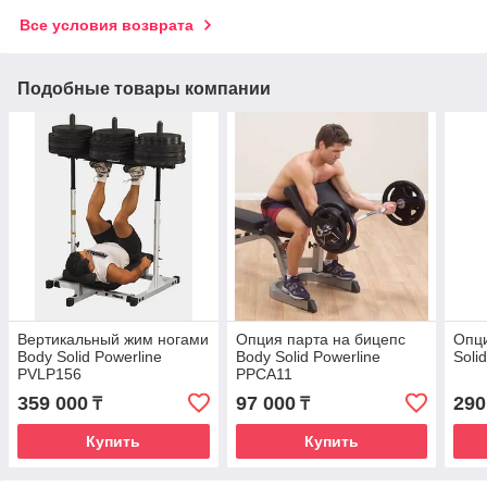
Все условия возврата
Подобные товары компании
Вертикальный жим ногами
Опция парта на бицепс
Опци
Body Solid Powerline
Body Solid Powerline
Soli
PVLP156
PPCA11
359 000
97 000
290
₸
₸
Купить
Купить