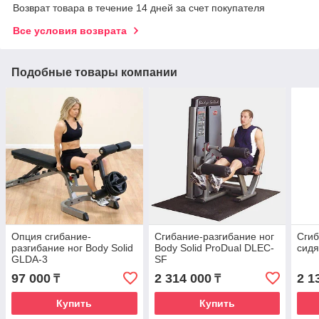
Возврат товара в течение 14 дней за счет покупателя
Все условия возврата
Подобные товары компании
Опция сгибание-
Сгибание-разгибание ног
Сгиб
разгибание ног Body Solid
Body Solid ProDual DLEC-
сидя
GLDA-3
SF
97 000
2 314 000
2 1
₸
₸
Купить
Купить