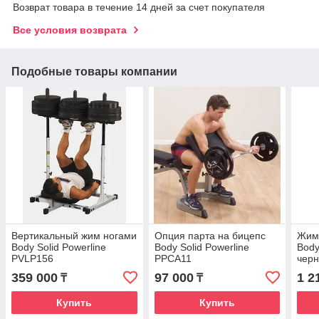
Возврат товара в течение 14 дней за счет покупателя
Все условия возврата
Подобные товары компании
Вертикальный жим ногами
Опция парта на бицепс
Жим 
Body Solid Powerline
Body Solid Powerline
Body
PVLP156
PPCA11
чер
359 000
97 000
1 2
₸
₸
Купить
Купить