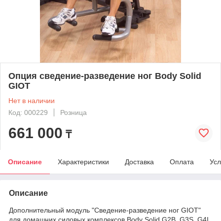
Опция сведение-разведение ног Body Solid
GIOT
Нет в наличии
Код: 000229
Розница
661 000
₸
Описание
Характеристики
Доставка
Оплата
Усл
Описание
Дополнительный модуль "Сведение-разведение ног GIOT"
для домашних силовых комплексов Body Solid G2B, G3S, G4I,