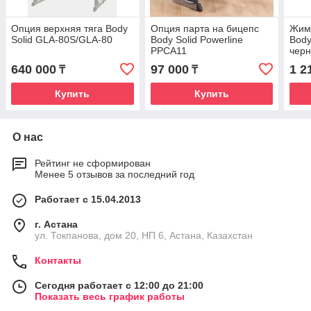
Опция верхняя тяга Body
Опция парта на бицепс
Жим 
Solid GLA-80S/GLA-80
Body Solid Powerline
Body
PPCA11
чер
640 000
97 000
1 2
₸
₸
Купить
Купить
О нас
Рейтинг не сформирован
Менее 5 отзывов за последний год
Работает с 15.04.2013
г. Астана
ул. Токпанова, дом 20, НП 6, Астана, Казахстан
Контакты
Сегодня работает с 12:00 до 21:00
Показать весь график работы