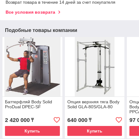
Возврат товара в течение 14 дней за счет покупателя
Все условия возврата
Подобные товары компании
Баттерфляй Body Solid
Опция верхняя тяга Body
Опци
ProDual DPEC-SF
Solid GLA-80S/GLA-80
Body
PPC
2 420 000
640 000
97 
₸
₸
Купить
Купить