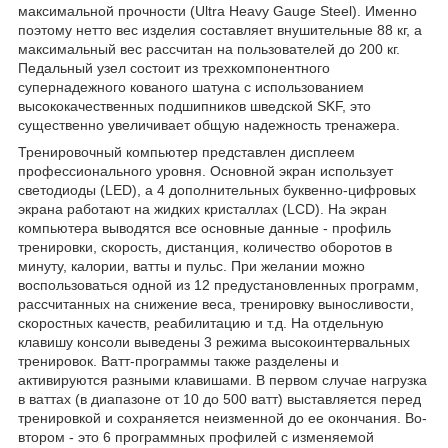
максимальной прочности (Ultra Heavy Gauge Steel). Именно
поэтому нетто вес изделия составляет внушительные 88 кг, а
максимальный вес рассчитан на пользователей до 200 кг.
Педальный узел состоит из трехкомпонентного
супернадежного кованого шатуна с использованием
высококачественных подшипников шведской SKF, это
существенно увеличивает общую надежность тренажера.
Тренировочный компьютер представлен дисплеем
профессионального уровня. Основной экран использует
светодиоды (LED), а 4 дополнительных буквенно-цифровых
экрана работают на жидких кристаллах (LCD). На экран
компьютера выводятся все основные данные - профиль
тренировки, скорость, дистанция, количество оборотов в
минуту, калории, ватты и пульс. При желании можно
воспользоваться одной из 12 предустановленных программ,
рассчитанных на снижение веса, тренировку выносливости,
скоростных качеств, реабилитацию и т.д. На отдельную
клавишу консоли выведены 3 режима высокоинтервальных
тренировок. Ватт-программы также разделены и
активируются разными клавишами. В первом случае нагрузка
в ваттах (в диапазоне от 10 до 500 ватт) выставляется перед
тренировкой и сохраняется неизменной до ее окончания. Во-
втором - это 6 программных профилей с изменяемой