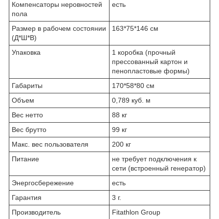
Компенсаторы неровностей
есть
пола
Размер в рабочем состоянии
163*75*146 см
(Д*Ш*В)
Упаковка
1 коробка (прочный
прессованный картон и
пеноплаcтовые формы)
Габариты
170*58*80 см
Объем
0,789 куб. м
Вес нетто
88 кг
Вес брутто
99 кг
Макс. вес пользователя
200 кг
Питание
не требует подключения к
сети (встроенный генератор)
Энергосбережение
есть
Гарантия
3 г.
Производитель
Fitathlon Group