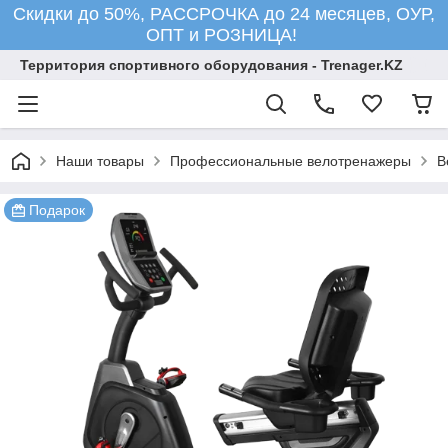
Скидки до 50%, РАССРОЧКА до 24 месяцев, ОУР,
ОПТ и РОЗНИЦА!
Территория спортивного оборудования - Trenager.KZ
Наши товары
Профессиональные велотренажеры
В
Подарок