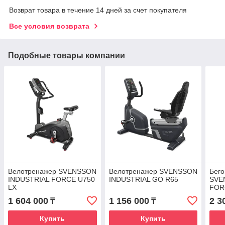
Возврат товара в течение 14 дней за счет покупателя
Все условия возврата
Подобные товары компании
Велотренажер SVENSSON
Велотренажер SVENSSON
Бего
INDUSTRIAL FORCE U750
INDUSTRIAL GO R65
SVE
LX
FOR
1 604 000
1 156 000
2 3
₸
₸
Купить
Купить