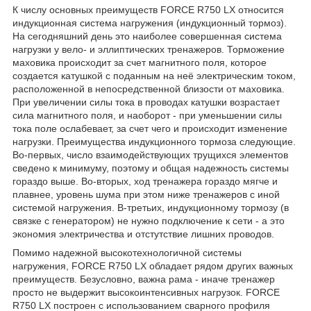
К числу основных преимуществ FORCE R750 LX относится
индукционная система нагружения (индукционный тормоз).
На сегодняшний день это наиболее совершенная сиcтема
нагрузки у вело- и эллиптических тренажеров. Торможение
маховика происходит за счет магнитного поля, которое
создается катушкой с поданным на неё электрическим током,
расположенной в непосредственной близости от маховика.
При увеличении силы тока в проводах катушки возрастает
сила магнитного поля, и наоборот - при уменьшении силы
тока поле ослабевает, за счет чего и происходит изменение
нагрузки. Преимущества индукционного тормоза следующие.
Во-первых, число взаимодействующих трущихся элементов
сведено к минимуму, поэтому и общая надежность системы
гораздо выше. Во-вторых, ход тренажера гораздо мягче и
плавнее, уровень шума при этом ниже тренажеров с иной
системой нагружения. В-третьих, индукционному тормозу (в
связке с генератором) не нужно подключение к сети - а это
экономия электричества и отстутствие лишних проводов.
Помимо надежной высокотехнологичной системы
нагружения, FORCE R750 LX обладает рядом других важных
преимуществ. Безусловно, важна рама - иначе тренажер
просто не выдержит высокоинтенсивных нагрузок. FORCE
R750 LX построен с использованием сварного профиля