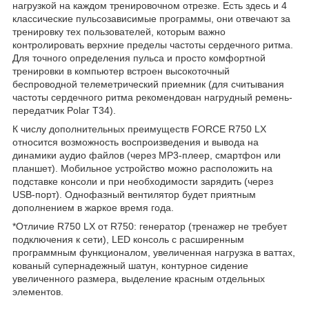
нагрузкой на каждом тренировочном отрезке. Есть здесь и 4
классические пульсозависимые программы, они отвечают за
тренировку тех пользователей, которым важно
контролировать верхние пределы частоты сердечного ритма.
Для точного определения пульса и просто комфортной
тренировки в компьютер встроен высокоточный
беспроводной телеметрический приемник (для считывания
частоты сердечного ритма рекомендован нагрудный ремень-
передатчик Polar T34).
К числу дополнительных преимуществ FORCE R750 LX
относится возможность воспроизведения и вывода на
динамики аудио файлов (через MP3-плеер, смартфон или
планшет). Мобильное устройство можно расположить на
подставке консоли и при необходимости зарядить (через
USB-порт). Однофазный вентилятор будет приятным
дополнением в жаркое время года.
*Отличие R750 LX от R750: генератор (тренажер не требует
подключения к сети), LED консоль с расширенным
программным функционалом, увеличенная нагрузка в ваттах,
кованый супернадежный шатун, контурное сидение
увеличенного размера, выделение красным отдельных
элементов.