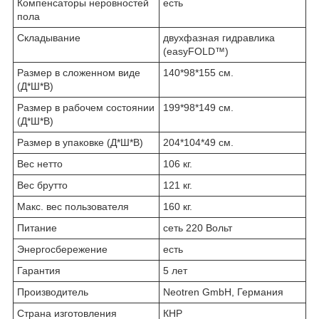
Компенсаторы неровностей
есть
пола
Складывание
двухфазная гидравлика
(easyFOLD™)
Размер в сложенном виде
140*98*155 см.
(Д*Ш*В)
Размер в рабочем состоянии
199*98*149 см.
(Д*Ш*В)
Размер в упаковке (Д*Ш*В)
204*104*49 см.
Вес нетто
106 кг.
Вес брутто
121 кг.
Макс. вес пользователя
160 кг.
Питание
сеть 220 Вольт
Энергосбережение
есть
Гарантия
5 лет
Производитель
Neotren GmbH, Германия
Страна изготовления
КНР