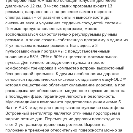
Тренировочный компьютер оснащен голубым дисплеем
диагональю 12 см. В число самих программ входят 13
режимов, направленных на решение самого широкого
спектра задач – от развития силы и выносливости до
снижения веса и улучшения сердечно-сосудистой системы.
Помимо предустановленных программ, можно
воспользоваться самостоятельно регулируемым ручным
режимом, а также создать собственную программу в одном из
2-ух пользовательских режимов. Есть здесь и 3
пульсозависимые программы с предустановленными
значениями 55%, 75% и 90% от целевого максимального
пульса. Для точного определения пульса и просто
комфортной тренировки в компьютер встроен высокоточный
беспроводной приемник. К другим особенностям дорожки
относятся гидравлическая система складывания easyFOLD™,
которая существенно облегчает складывание дорожки, а при
раскладывании обеспечивает медленное опускание полотна
в последней фазе, гарантируя легкость и безопасность.
Мультимедийная компонента представлена динамиками 5
Ватт и AUX-входом для проигрывания музыки со смартфона.
Встроенный вентилятор является отличным подспорьем в
жаркие летние дни. Перемещение дорожки происходит за
счет 2-ух транспортировочных роликов. Выровнять
положение тренажера относительно поверхности можно за