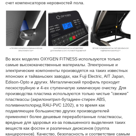
счет компенсаторов неровностей пола.
Во всех моделях OXYGEN FITNESS используются только
самые высококачественные материалы. Электронные и
электрические компоненты производятся на таких известных
японских и тайваньских заводах, как Fuji Electric, AIT Japan,
Edison-Opto и других. Металлический профиль проходит
пескоструйную и 4-ех ступенчатую химическую очистку. Для
производства пластика используются только чистые "свежие"
пластмассы (акрилонитрил-бутадиен-стирен ABS,
поливинилхлорид RAU-PVC 1202), в то время как
подавляющее большинство других производителей
применяют более дешевые переработанные пластмассы,
вредные для здоровья из-за повышенного выделения таких
веществ как фосген и различных диоксинов (группа
канцерогенов). Качество, безопасность и соответствие самым