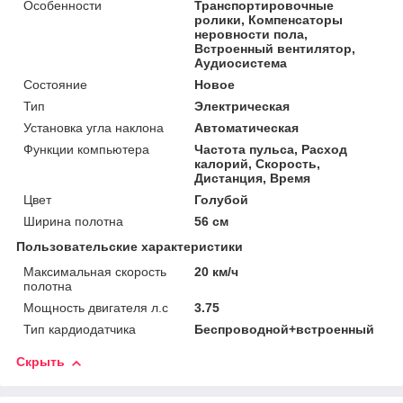
Особенности
Транспортировочные
ролики, Компенсаторы
неровности пола,
Встроенный вентилятор,
Аудиосистема
Состояние
Новое
Тип
Электрическая
Установка угла наклона
Автоматическая
Функции компьютера
Частота пульса, Расход
калорий, Скорость,
Дистанция, Время
Цвет
Голубой
Ширина полотна
56 см
Пользовательские характеристики
Максимальная скорость
20 км/ч
полотна
Мощность двигателя л.с
3.75
Тип кардиодатчика
Беспроводной+встроенный
Скрыть