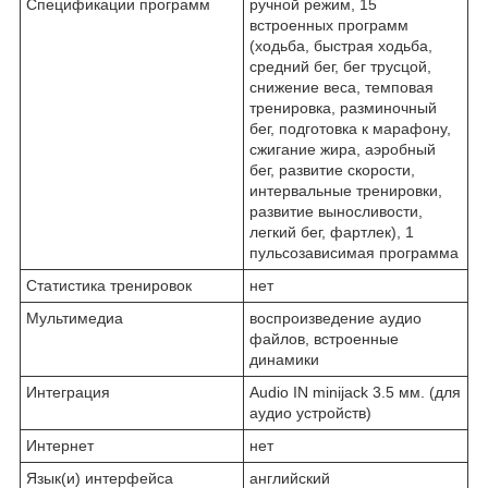
Спецификации программ
ручной режим, 15
встроенных программ
(ходьба, быстрая ходьба,
средний бег, бег трусцой,
снижение веса, темповая
тренировка, разминочный
бег, подготовка к марафону,
сжигание жира, аэробный
бег, развитие скорости,
интервальные тренировки,
развитие выносливости,
легкий бег, фартлек), 1
пульсозависимая программа
Статистика тренировок
нет
Мультимедиа
воспроизведение аудио
файлов, встроенные
динамики
Интеграция
Audio IN minijack 3.5 мм. (для
аудио устройств)
Интернет
нет
Язык(и) интерфейса
английский