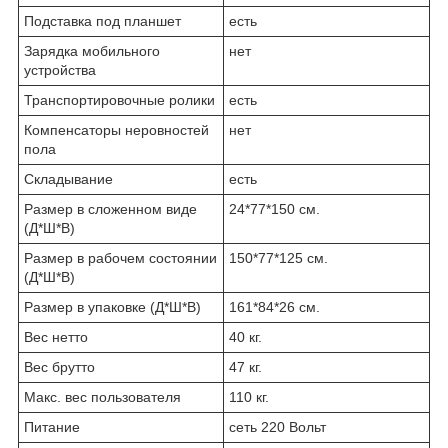
Подставка под планшет
есть
Зарядка мобильного
нет
устройства
Транспортировочные ролики
есть
Компенсаторы неровностей
нет
пола
Складывание
есть
Размер в сложенном виде
24*77*150 см.
(Д*Ш*В)
Размер в рабочем состоянии
150*77*125 см.
(Д*Ш*В)
Размер в упаковке (Д*Ш*В)
161*84*26 см.
Вес нетто
40 кг.
Вес брутто
47 кг.
Макс. вес пользователя
110 кг.
Питание
сеть 220 Вольт