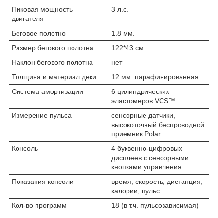
Пиковая мощность
3 л.с.
двигателя
Беговое полотно
1.8 мм.
Размер бегового полотна
122*43 см.
Наклон бегового полотна
нет
Толщина и материал деки
12 мм. парафинированная
Система амортизации
6 цилиндрических
эластомеров VCS™
Измерение пульса
сенсорные датчики,
высокоточный беспроводной
приемник Polar
Консоль
4 буквенно-цифровых
дисплеев с сенсорными
кнопками управления
Показания консоли
время, скорость, дистанция,
калории, пульс
Кол-во программ
18 (в т.ч. пульсозависимая)