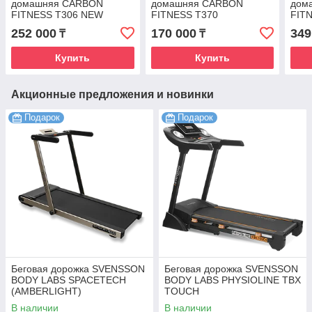
домашняя CARBON
домашняя CARBON
дом
FITNESS T306 NEW
FITNESS T370
FIT
252 000
170 000
349
₸
₸
Купить
Купить
Акционные предложения и новинки
Подарок
Подарок
Беговая дорожка SVENSSON
Беговая дорожка SVENSSON
BODY LABS SPACETECH
BODY LABS PHYSIOLINE TBX
(AMBERLIGHT)
TOUCH
В наличии
В наличии