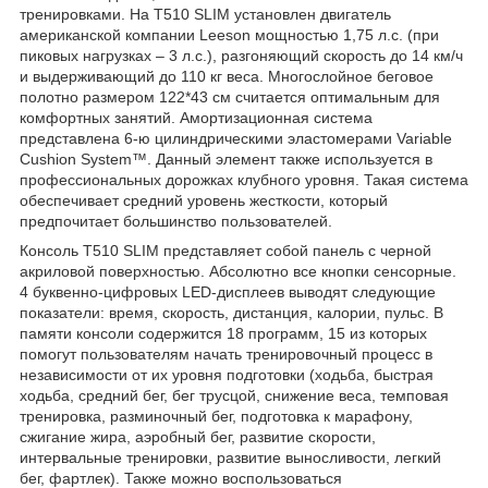
тренировками. На T510 SLIM установлен двигатель
американской компании Leeson мощностью 1,75 л.с. (при
пиковых нагрузках – 3 л.с.), разгоняющий скорость до 14 км/ч
и выдерживающий до 110 кг веса. Многослойное беговое
полотно размером 122*43 см считается оптимальным для
комфортных занятий. Амортизационная система
представлена 6-ю цилиндрическими эластомерами Variable
Cushion System™. Данный элемент также используется в
профессиональных дорожках клубного уровня. Такая система
обеспечивает средний уровень жесткости, который
предпочитает большинство пользователей.
Консоль T510 SLIM представляет собой панель с черной
акриловой поверхностью. Абсолютно все кнопки сенсорные.
4 буквенно-цифровых LED-дисплеев выводят следующие
показатели: время, скорость, дистанция, калории, пульс. В
памяти консоли содержится 18 программ, 15 из которых
помогут пользователям начать тренировочный процесс в
независимости от их уровня подготовки (ходьба, быстрая
ходьба, средний бег, бег трусцой, снижение веса, темповая
тренировка, разминочный бег, подготовка к марафону,
сжигание жира, аэробный бег, развитие скорости,
интервальные тренировки, развитие выносливости, легкий
бег, фартлек). Также можно воспользоваться