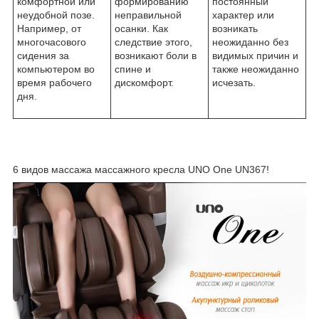
комфортной или
формированию
постоянный
неудобной позе.
неправильной
характер или
Например, от
осанки. Как
возникать
многочасового
следствие этого,
неожиданно без
сидения за
возникают боли в
видимых причин и
компьютером во
спине и
также неожиданно
время рабочего
дискомфорт.
исчезать.
дня.
6 видов массажа массажного кресла UNO One UN367!