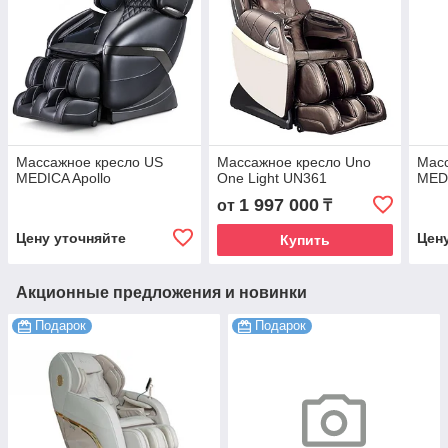
Массажное кресло US
Массажное кресло Uno
Мас
MEDICA Apollo
One Light UN361
MED
1 997 000
от
₸
Цену уточняйте
Цен
Купить
Акционные предложения и новинки
Подарок
Подарок