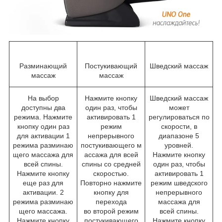
Разминающий
Постукивающий
Шведский массаж
массаж
массаж
На выбор
Нажмите кнопку
Шведский массаж
доступны два
один раз, чтобы
может
режима. Нажмите
активировать 1
регулироваться по
кнопку один раз
режим
скорости, в
для активации 1
непрерывного
диапазоне 5
режима разминаю
постукивающего м
уровней.
щего массажа для
ассажа для всей
Нажмите кнопку
всей спины.
спины со средней
один раз, чтобы
Нажмите кнопку
скоростью.
активировать 1
еще раз для
Повторно нажмите
режим шведского
активации. 2
кнопку для
непрерывного
режима разминаю
перехода
массажа для
щего массажа.
во второй режим
всей спины.
Нажмите кнопку
постукивающего
Нажмите кнопку