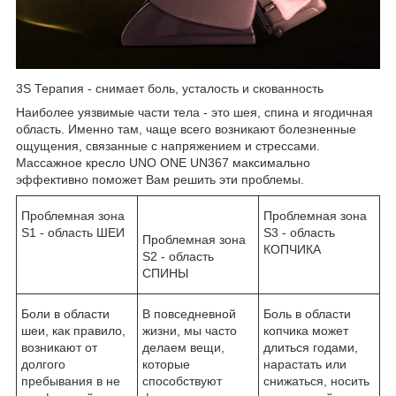
3S Терапия - снимает боль, усталость и скованность
Наиболее уязвимые части тела - это шея, спина и ягодичная
область. Именно там, чаще всего возникают болезненные
ощущения, связанные с напряжением и стрессами.
Массажное кресло UNO ONE UN367 максимально
эффективно поможет Вам решить эти проблемы.
Проблемная зона
Проблемная зона
S1 - область ШЕИ
S3 - область
Проблемная зона
КОПЧИКА
S2 - область
СПИНЫ
Боли в области
В повседневной
Боль в области
шеи, как правило,
жизни, мы часто
копчика может
возникают от
делаем вещи,
длиться годами,
долгого
которые
нарастать или
пребывания в не
способствуют
снижаться, носить