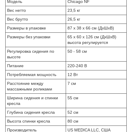
Модель
Chicago NF
Вес нетто
23,5 кг
Вес брутто
26,5 кг
Размеры в упаковке
87 x 38 x 66 см (ДxШxВ)
Размеры без упаковки
65 х 60 х 126 см (ДxШxВ)
высота регулируется
Регулировка сидения по
50 - 58 см
высоте
Питание
220-240 В
Потребляемая мощность
12 Вт
Расстояние между
7 см
массажными роликами
Ширина сидения и спинки
55 см
кресла
Глубина сидения кресла
52 см
Высота спинки кресла
80 см
Производитель
US MEDICA LLC, США