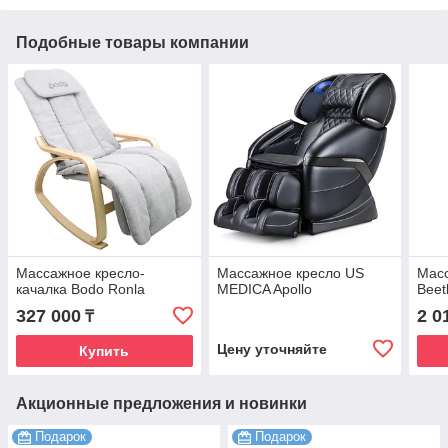
Подобные товары компании
Массажное кресло-
Массажное кресло US
Масс
качалка Bodo Ronla
MEDICA Apollo
Beet
327 000
2 0
₸
Цену уточняйте
Купить
Акционные предложения и новинки
Подарок
Подарок