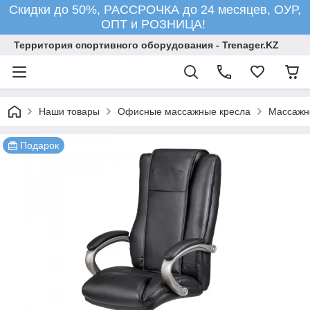
Скидки до 50%, РАССРОЧКА до 24 месяцев, ОУР,
ОПТ и РОЗНИЦА!
Территория спортивного оборудования - Trenager.KZ
Наши товары
Офисные массажные кресла
Массажн
Подарок