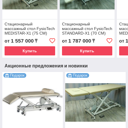
Стационарный
Стационарный
Ста
массажный стол FysioTech
массажный стол FysioTech
масс
MEDISTAR-X1 (75 CM)
STANDARD-X1 (70 CM)
MED
1 557 000
1 787 000
от
₸
от
₸
от
Купить
Купить
Акционные предложения и новинки
Подарок
Подарок