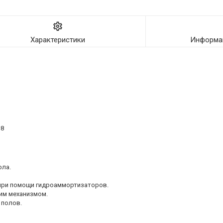
Характеристики
Информац
18
ола.
е при помощи гидроаммортизаторов.
щим механизмом.
 полов.