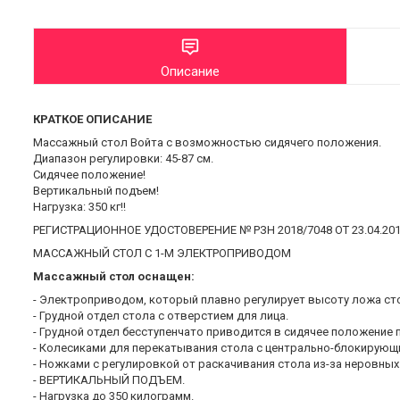
Описание
КРАТКОЕ ОПИСАНИЕ
Массажный стол Войта с возможностью сидячего положения.
Диапазон регулировки: 45-87 см.
Сидячее положение!
Вертикальный подъем!
Нагрузка: 350 кг!!
РЕГИСТРАЦИОННОЕ УДОСТОВЕРЕНИЕ № РЗН 2018/7048 ОТ 23.04.20
МАССАЖНЫЙ СТОЛ С 1-М ЭЛЕКТРОПРИВОДОМ
Массажный стол оснащен:
- Электроприводом, который плавно регулирует высоту ложа ст
- Грудной отдел стола с отверстием для лица.
- Грудной отдел бесступенчато приводится в сидячее положени
- Колесиками для перекатывания стола с центрально-блокирую
- Ножками с регулировкой от раскачивания стола из-за неровных
- ВЕРТИКАЛЬНЫЙ ПОДЪЕМ.
- Нагрузка до 350 килограмм.