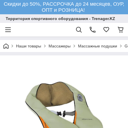
Скидки до 50%, РАССРОЧКА до 24 месяцев, ОУР,
ОПТ и РОЗНИЦА!
Территория спортивного оборудования - Trenager.KZ
Наши товары
Массажеры
Массажные подушки
G