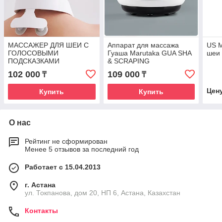
МАССАЖЕР ДЛЯ ШЕИ С
Аппарат для массажа
US 
ГОЛОСОВЫМИ
Гуаша Marutaka GUA SHA
шеи
ПОДСКАЗКАМИ
& SCRAPING
MARUTAKA OSTEO NECK
102 000
109 000
₸
₸
Цен
Купить
Купить
О нас
Рейтинг не сформирован
Менее 5 отзывов за последний год
Работает с 15.04.2013
г. Астана
ул. Токпанова, дом 20, НП 6, Астана, Казахстан
Контакты