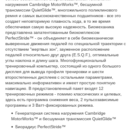
нагружения Cambridge MotorWorks™, бесшумной
трансмиссии QuietGlide™, многожильного поликлинового
ремня и самых высококачественных подшипников - все это
создает неповторимую плавность хода, в то же время
обеспечивая самую высокую надежность. Биомеханика
представлена запатентованным биокомплексом
PerfectStride™ - он объединяет в себе биомеханически
выверенные движения педалей по специальной траектории с
отсутствием "мертвых зон", зауженное расположение
педалей относительно друг друга (E.S.Q.F.), оптимальные
углы наклона и длину шага. Многофункциональный
тренировочный компьютер, состоящий из одного большого
дисплея для вывода профиля тренировки и шести
второстепенных дисплеев с остальными параметрами,
максимально информативен и имеет простую понятную
навигацию. В предустановленный пакет входят 12
тренировочных режимов - помимо классических и целевых,
здесь есть программа снижения веса, 2 пульсозависимые
программы и 3 Ватт-фиксированных режима.
Генераторная система нагружения Cambridge
MotorWorks™ и бесшумная трансмиссия QuietGlide™
Биорадиус PerfectStride™