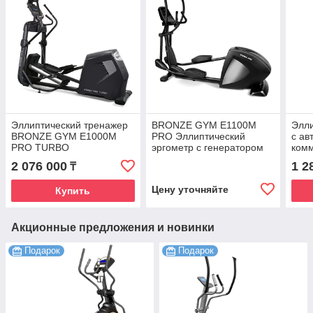
Эллиптический тренажер
BRONZE GYM E1100M
Элли
BRONZE GYM E1000M
PRO Эллиптический
с ав
PRO TURBO
эргометр с генератором
ком
GYM
2 076 000
1 2
₸
Цену уточняйте
Купить
Акционные предложения и новинки
Подарок
Подарок