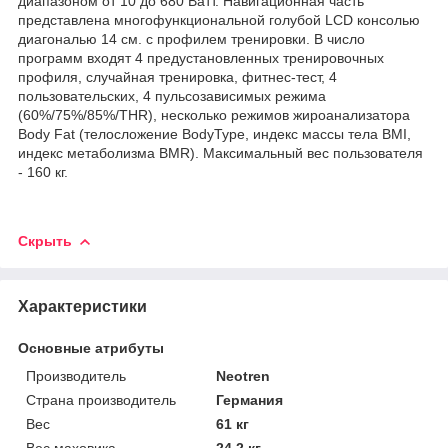
диапазоном от 10 до 680 Ватт. Навигационная часть
представлена многофункциональной голубой LCD консолью
диагональю 14 см. с профилем тренировки. В число
программ входят 4 предустановленных тренировочных
профиля, случайная тренировка, фитнес-тест, 4
пользовательских, 4 пульсозависимых режима
(60%/75%/85%/THR), несколько режимов жироанализатора
Body Fat (телосложение BodyType, индекс массы тела BMI,
индекс метаболизма BMR). Максимальный вес пользователя
- 160 кг.
Скрыть
Характеристики
Основные атрибуты
Производитель
Neotren
Страна производитель
Германия
Вес
61 кг
Вес маховика
24.2 кг