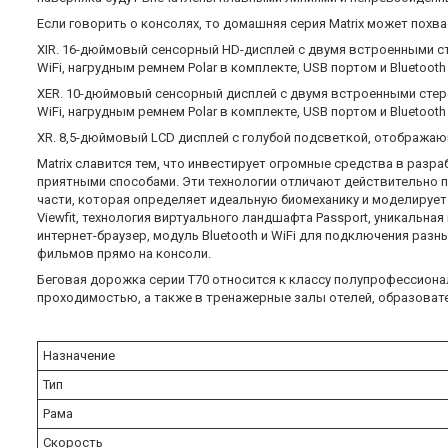
Если говорить о консолях, то домашняя серия Matrix может похв
XIR. 16-дюймовый сенсорный HD-дисплей с двумя встроенными ст
WiFi, нагрудным ремнем Polar в комплекте, USB портом и Bluetoo
XER. 10-дюймовый сенсорный дисплей с двумя встроенными стер
WiFi, нагрудным ремнем Polar в комплекте, USB портом и Bluetoo
XR. 8,5-дюймовый LCD дисплей с голубой подсветкой, отобража
Matrix славится тем, что инвестирует огромные средства в раз
приятными способами. Эти технологии отличают действительно п
части, которая определяет идеальную биомеханику и моделирует
Viewfit, технология виртуального ландшафта Passport, уникальна
интернет-браузер, модуль Bluetooth и WiFi для подключения ра
фильмов прямо на консоли.
Беговая дорожка серии T70 относится к классу полупрофессиона
проходимостью, а также в тренажерные залы отелей, образоват
Назначение
Тип
Рама
Скорость