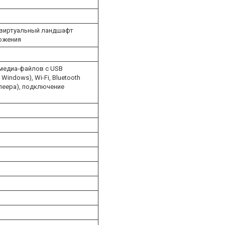
, виртуальный ландшафт
ложения
 медиа-файлов с USB
Windows), Wi-Fi, Bluetooth
леера), подключение