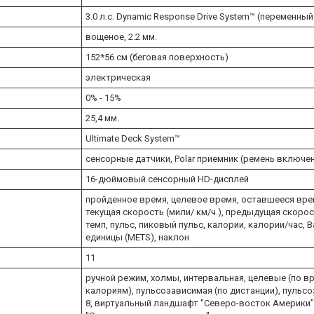
3.0 л.с. Dynamic Response Drive System™ (переменный
вощеное, 2.2 мм.
152*56 см (беговая поверхность)
электрическая
0% - 15%
25,4 мм.
Ultimate Deck System™
сенсорные датчики, Polar приемник (ремень включе
16-дюймовый сенсорный HD-дисплей
пройденное время, целевое время, оставшееся время
текущая скорость (мили/ км/ч.), предыдущая скорост
темп, пульс, пиковый пульс, калории, калории/час,
единицы (METS), наклон
11
ручной режим, холмы, интервальная, целевые (по вр
калориям), пульсозависимая (по дистанции), пульсоз
8, виртуальный ландшафт "Северо-восток Америки