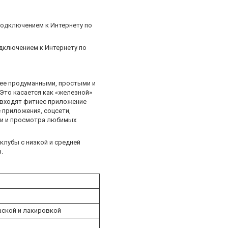
подключением к Интернету по
дключением к Интернету по
лее продуманными, простыми и
Это касается как «железной»
ю входят фитнес приложение
е приложения, соцсети,
ики и просмотра любимых
клубы с низкой и средней
.
аской и лакировкой