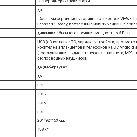
"Североамериканские горы"
да
облачный сервис мониторинга тренировок VIEWFIT
Passport™ Ready, встроенные мультимедийные при
динамики объемного звучания мощностью 5 Ватт
USB (обновление ПО, зарядка устройств, просмотр
носителей и планшетов и телефонов на ОС Android и 
(прослушивание аудио с телефона, планшета, MP3 п
беспроводных наушников
да (веб-браузер)
да
нет
есть
есть
нет
201*92*153 см.
138 кг.