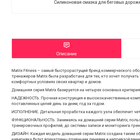
Силиконовая смазка для беговых дорож
Описание
Matrix Fitness – самый быстрорастущий бренд коммерческого об
тренажеров Matrix была разработана для тех, кто хочет получат
комфортных условиях своих квартир и домов.
Домашняя серия Matrix базируется на четырех основных критерия
НАДЕЖНОСТЬ. Прочная конструкция и высококачественные компо
поставленных целей день за днем, год за годом.
ИСПОЛНЕНИЕ. Детальная проработка каждого узла обеспечит чет
ФУНКЦИОНАЛЬНОСТЬ. Занимаясь на домашней серии Matrix, пользо
тренировочных профилей, до системы записи и мониторинга трен
ДИЗАЙН. Каждая модель домашней серии Matrix создана таким обр
наверняка будут впечатлены плавными линиями и непревзойденн