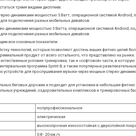
астаться тремя видами дисплеев.
ерео-динамиками мощностью 5 Ватт, операционной системой Android, 
th для подключения разных мобильных девайсов.
ео-динамиками мощностью 3 Ватта, операционной системой Android, по
th для подключения разных мобильных девайсов.
ющим все основные показатели.
работку технологий, которые позволяют достичь ваших фитнес целей бо
ремиальный продукт от всего остального, что представлено на рынке. 
 естественные условия тренировки, так и «софтовой» части, в котору
я интервальная программа Sprint 8, а также популярные развлекательны
зных устройств для прослушивания музыки через мощные стерео-динам
льных беговых дорожек и подходит для установки в небольшие фитнес 
ельных учреждений, оздоровительных комплексов и тренировочных баз
полупрофессиональное
электрическая
высокопрочная износостойкая с двухслойной покр
0.8 - 20 км./ч.