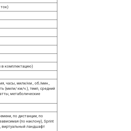
 ток)
н в комплектацию)
, часы, мили/км., об./мин.,
ь (мили/ км/ч.), темп, средний
 Ватты, метаболические
емени, по дистанции, по
ависимая (по наклону), Sprint
", виртуальный ландшафт