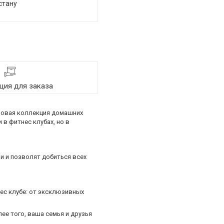
стану
ия для заказа
 Новая коллекция домашних
в фитнес клубах, но в
 и позволят добиться всех
ес клубе: от эксклюзивных
ее того, ваша семья и друзья