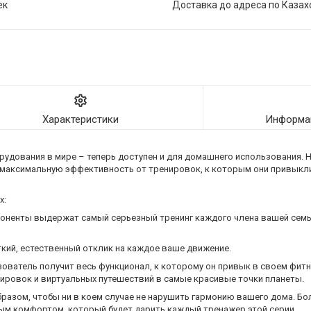
ек
Доставка до адреса по Казах
Характеристики
Информац
орудования в мире – теперь доступен и для домашнего использования.
ь максимальную эффективность от тренировок, к которым они привыкли 
х:
ненты выдержат самый серьезный тренинг каждого члена вашей семьи
кий, естественный отклик на каждое ваше движение.
ватель получит весь функционал, к которому он привык в своем фитн
ировок и виртуальных путешествий в самые красивые точки планеты.
азом, чтобы ни в коем случае не нарушить гармонию вашего дома. Бол
ым комфортом, который будет дарить каждый тренажер этой серии.