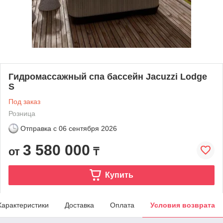
Гидромассажный спа бассейн Jacuzzi Lodge
S
Под заказ
Розница
Отправка с
06 сентября 2026
3 580 000
от
₸
Купить
Характеристики
Доставка
Оплата
Условия возврата