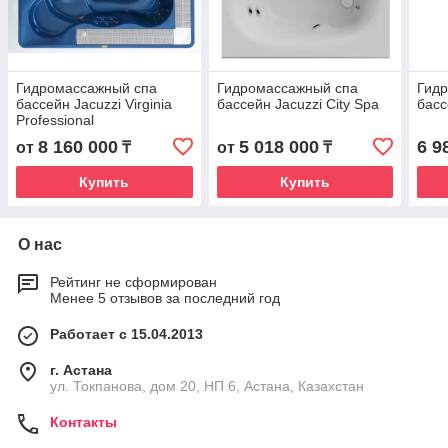
Гидромассажный спа
Гидромассажный спа
Гид
бассейн Jacuzzi Virginia
бассейн Jacuzzi City Spa
басс
Professional
8 160 000
5 018 000
6 9
от
₸
от
₸
Купить
Купить
О нас
Рейтинг не сформирован
Менее 5 отзывов за последний год
Работает с 15.04.2013
г. Астана
ул. Токпанова, дом 20, НП 6, Астана, Казахстан
Контакты