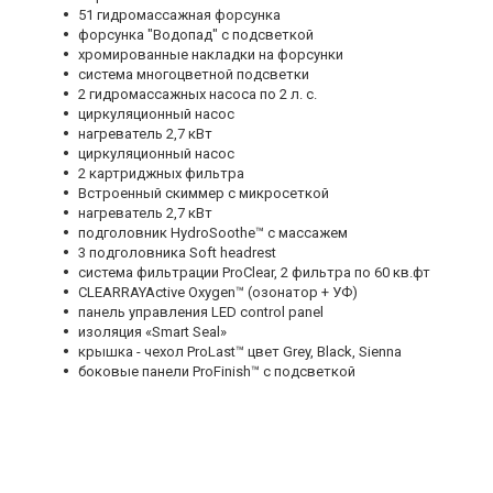
51 гидромассажная форсунка
форсунка "Водопад" с подсветкой
хромированные накладки на форсунки
система многоцветной подсветки
2 гидромассажных насоса по 2 л. с.
циркуляционный насос
нагреватель 2,7 кВт
циркуляционный насос
2 картриджных фильтра
Встроенный скиммер с микросеткой
нагреватель 2,7 кВт
подголовник HydroSoothe™ с массажем
3 подголовника Soft headrest
система фильтрации ProClear, 2 фильтра по 60 кв.фт
CLEARRAYActive Oxygen™ (озонатор + УФ)
панель управления LED control panel
изоляция «Smart Seal»
крышка - чехол ProLast™ цвет Grey, Black, Sienna
боковые панели ProFinish™ с подсветкой