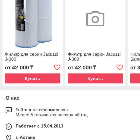
Фильтр для серии Jacuzzi
Фильтр для серии Jacuzzi
Филь
J-300
J-300
Santo
42 000
42 000
от
₸
от
₸
от
Купить
Купить
О нас
Рейтинг не сформирован
Менее 5 отзывов за последний год
Работает с 15.04.2013
г. Астана