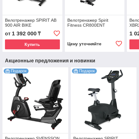
Велотренажер SPIRIT AB
Велотренажер Spirit
Вело
900 AIR BIKE
Fitness CR800ENT
XBR
1 392 000
1 0
от
₸
Цену уточняйте
Купить
Акционные предложения и новинки
Подарок
Подарок
Велотренажер SVENSSON
Велотренажер SPIRIT