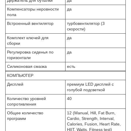
Держатель для бутылки
да
Компенсаторы неровности
да
пола
Встроенный вентилятор
турбовентилятор (3
скорости)
Комплект ключей для
да
сборки
Регулировка сиденья по
да
горизонтали
Силиконовая смазка
есть
КОМПЬЮТЕР
Дисплей
премиум LED дисплей с
голубой подсветкой
Количество уровней
40
сопротивления
Общее количество
12 (Manual, Hill, Fat Burn,
программ
Cardio, Strength, Interval,
Calories, Fusion, Heart Rate,
HIIT, Watts, Fitness test)