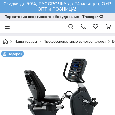
Скидки до 50%, РАССРОЧКА до 24 месяцев, ОУР,
ОПТ и РОЗНИЦА!
Территория спортивного оборудования - Trenager.KZ
Наши товары
Профессиональные велотренажеры
В
Подарок