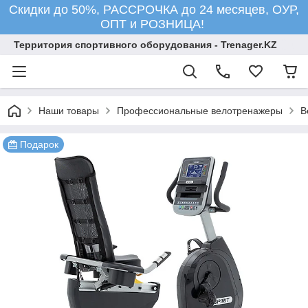
Скидки до 50%, РАССРОЧКА до 24 месяцев, ОУР,
ОПТ и РОЗНИЦА!
Территория спортивного оборудования - Trenager.KZ
Наши товары
Профессиональные велотренажеры
В
Подарок