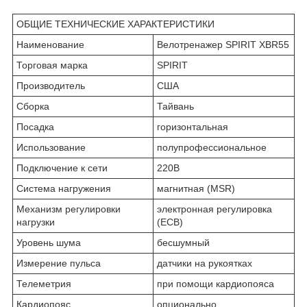
ОБЩИЕ ТЕХНИЧЕСКИЕ ХАРАКТЕРИСТИКИ
Наименование
Велотренажер SPIRIT XBR55
Торговая марка
SPIRIT
Производитель
США
Сборка
Тайвань
Посадка
горизонтальная
Использование
полупрофессиональное
Подключение к сети
220В
Система нагружения
магнитная (MSR)
Механизм регулировки
электронная регулировка
нагрузки
(ECB)
Уровень шума
бесшумный
Измерение пульса
датчики на рукоятках
Телеметрия
при помощи кардиопояса
Кардиопояс
опционально