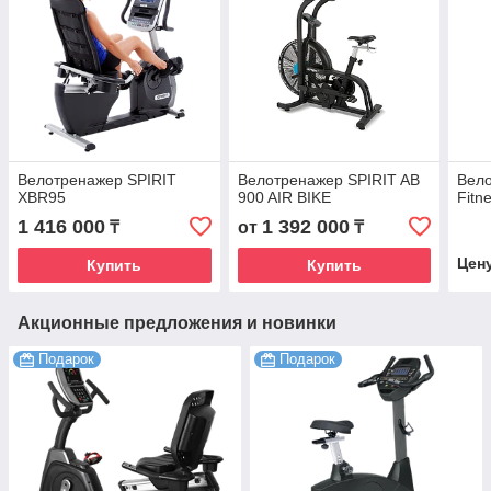
Велотренажер SPIRIT
Велотренажер SPIRIT AB
Вело
XBR95
900 AIR BIKE
Fitn
1 416 000
1 392 000
₸
от
₸
Цен
Купить
Купить
Акционные предложения и новинки
Подарок
Подарок