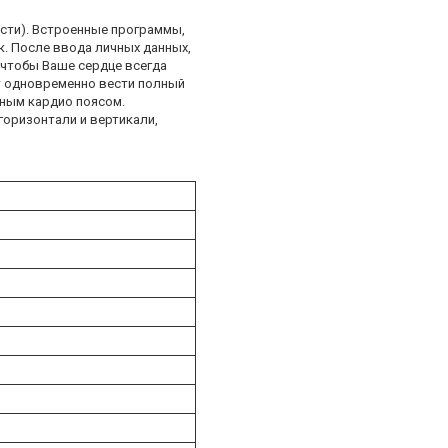
ости). Встроенные программы,
. После ввода личных данных,
 чтобы Ваше сердце всегда
т одновременно вести полный
дным кардио поясом.
оризонтали и вертикали,