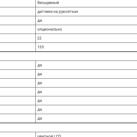
бесшумный
датчики на рукоятках
да
опционально
22
135
да
да
да
да
да
да
да
цветной LCD