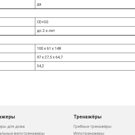
да
CE+GS
до 2-х лет
100 х 61 х 148
97 х 27,5 х 64,7
34,2
ажеры
Тренажёры
еры для дома
Гребные тренажёры
альные велотренажеры
Иппотренажеры