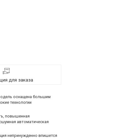
ия для заказа
 модель оснащена большим
окие технологии
ть, повышенная
есшумная автоматическая
иция непринужденно впишется