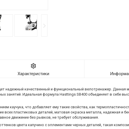
Характеристики
Информац
о ищет надежный качественный и функциональный велотренажер. Данная
х занятий. Идеальная формула Hasttings SB400 объединяет в себе выс
ием каучука, что добавляет ему такие свойства, как термопластичнос
ие всех пластиковых деталей, матовая окраска металла, надежная и б
плавное движение без рывков, не требует обслуживания.
оттенков цвета капучино с эллементами черных деталей, такая композ