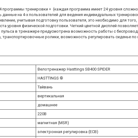
 24 программы тренировки + (каждая программа имеет 24 уровня сложн
данные на 4-х пользователей для ведения индивидуальных тренировок
ивление, учитывая подготовку пользователя, это необходимо для того,
оста уровня физической подготовки. Четкий цветной дисплей позволяе
ия пульса в тренажере предусмотрена возможность работы с беспрово
 транспортировочные ролики, возможность регулировать сиденье по г
Велотренажер Hasttings SB400 SPIDER
HASTTINGS ®
Тайвань
вертикальная
домашнее
220В
магнитная (MSR)
электронная регулировка (ECB)