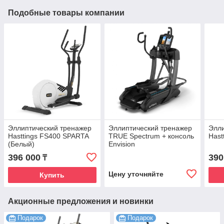
Подобные товары компании
Эллиптический тренажер
Эллиптический тренажер
Элли
Hasttings FS400 SPARTA
TRUE Spectrum + консоль
Hast
(Белый)
Envision
396 000
390
₸
Цену уточняйте
Купить
Акционные предложения и новинки
Подарок
Подарок