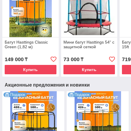
Батут Hasttings Classic
Мини батут Hasttings 54“ с
Бату
Green (1,82 м)
защитной сеткой
15ft
149 000
73 000
719
₸
₸
Купить
Купить
Акционные предложения и новинки
Подарок
Подарок