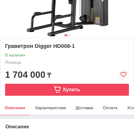
Гравитрон Digger HD008-1
В наличии
Розница
1 704 000
₸
Купить
Описание
Характеристики
Доставка
Оплата
Усл
Описание