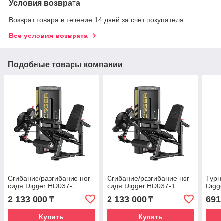
Условия возврата
Возврат товара в течение 14 дней за счет покупателя
Все условия возврата
Подобные товары компании
Сгибание/разгибание ног
Сгибание/разгибание ног
Турн
сидя Digger HD037-1
сидя Digger HD037-1
Digg
2 133 000
2 133 000
691
₸
₸
Купить
Купить