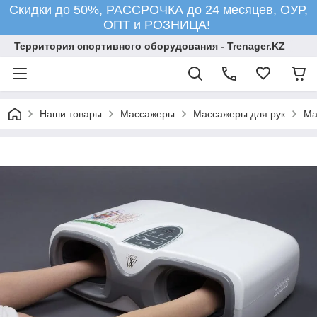
Скидки до 50%, РАССРОЧКА до 24 месяцев, ОУР,
ОПТ и РОЗНИЦА!
Территория спортивного оборудования - Trenager.KZ
Наши товары
Массажеры
Массажеры для рук
Ма