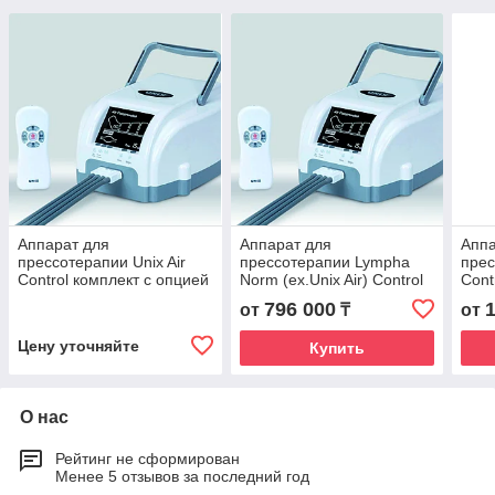
Аппарат для
Аппарат для
Аппа
прессотерапии Unix Air
прессотерапии Lympha
прес
Control комплект с опцией
Norm (ex.Unix Air) Control
Cont
рука
Комплект №1 (Опция
(Оп
796 000
от
₸
от
талия + Опция рука)
Рука
Цену уточняйте
Купить
О нас
Рейтинг не сформирован
Менее 5 отзывов за последний год