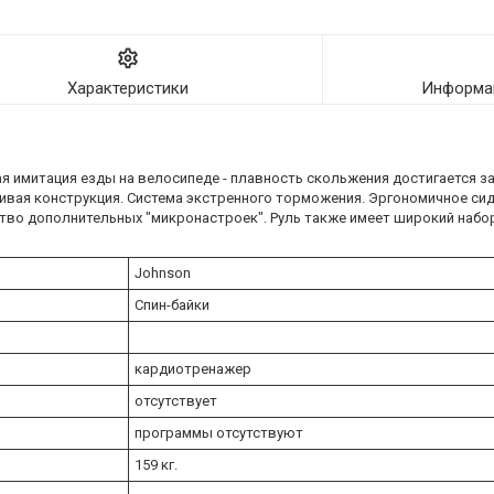
Характеристики
Информац
я имитация езды на велосипеде - плавность скольжения достигается за
чивая конструкция. Система экстренного торможения. Эргономичное сид
ство дополнительных "микронастроек". Руль также имеет широкий набор
Johnson
Спин-байки
кардиотренажер
отсутствует
программы отсутствуют
159 кг.