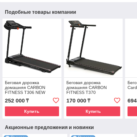
Подобные товары компании
Беговая дорожка
Беговая дорожка
Бего
домашняя CARBON
домашняя CARBON
Card
FITNESS T306 NEW
FITNESS T370
252 000
170 000
694
₸
₸
Купить
Купить
Акционные предложения и новинки