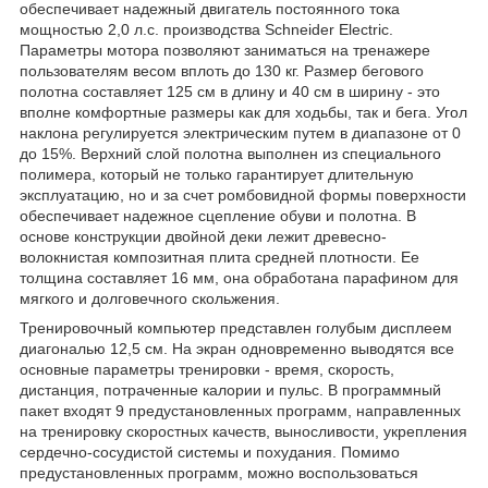
обеспечивает надежный двигатель постоянного тока
мощностью 2,0 л.с. производства Schneider Electric.
Параметры мотора позволяют заниматься на тренажере
пользователям весом вплоть до 130 кг. Размер бегового
полотна составляет 125 см в длину и 40 см в ширину - это
вполне комфортные размеры как для ходьбы, так и бега. Угол
наклона регулируется электрическим путем в диапазоне от 0
до 15%. Верхний слой полотна выполнен из специального
полимера, который не только гарантирует длительную
эксплуатацию, но и за счет ромбовидной формы поверхности
обеспечивает надежное сцепление обуви и полотна. В
основе конструкции двойной деки лежит древесно-
волокнистая композитная плита средней плотности. Ее
толщина составляет 16 мм, она обработана парафином для
мягкого и долговечного скольжения.
Тренировочный компьютер представлен голубым дисплеем
диагональю 12,5 см. На экран одновременно выводятся все
основные параметры тренировки - время, скорость,
дистанция, потраченные калории и пульс. В программный
пакет входят 9 предустановленных программ, направленных
на тренировку скоростных качеств, выносливости, укрепления
сердечно-сосудистой системы и похудания. Помимо
предустановленных программ, можно воспользоваться