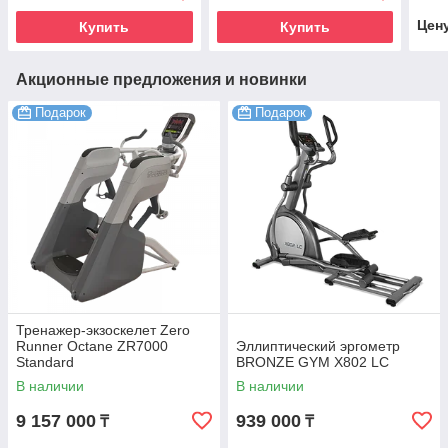
Цен
Купить
Купить
Акционные предложения и новинки
Подарок
Подарок
Тренажер-экзоскелет Zero
Runner Octane ZR7000
Эллиптический эргометр
Standard
BRONZE GYM X802 LC
В наличии
В наличии
9 157 000
939 000
₸
₸