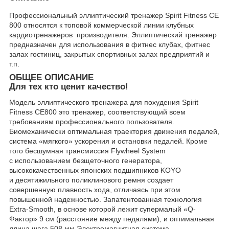
Профессиональный эллиптический тренажер Spirit Fitness CE
800 относятся к топовой коммерческой линии клубных
кардиотренажеров производителя. Эллиптический тренажер
предназначен для использования в фитнес клубах, фитнес
залах гостиниц, закрытых спортивных залах предприятий и
т.п.
ОБЩЕЕ ОПИСАНИЕ
Для тех кто ценит качество!
Модель эллиптического тренажера для похудения Spirit
Fitness CE800 это тренажер, соответствующий всем
требованиям профессионального пользователя.
Биомеханически оптимальная траектория движения педалей,
система «мягкого» ускорения и остановки педалей. Кроме
того бесшумная трансмиссия Flywheel System
с использованием безщеточного генератора,
высококачественных японских подшипников KOYO
и десятижильного поликлинового ремня создает
совершенную плавность хода, отличаясь при этом
повышенной надежностью. Запатентованная технология
Extra-Smooth, в основе которой лежит супермалый «Q-
Фактор» 9 см (расстояние между педалями), и оптимальная
длина шага 508 мм.Электромагнитная система