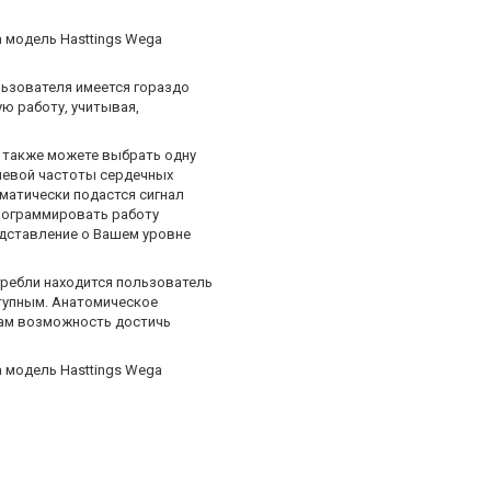
 модель Hasttings Wega
льзователя имеется гораздо
ю работу, учитывая,
ы также можете выбрать одну
елевой частоты сердечных
матически подастся сигнал
рограммировать работу
едставление о Вашем уровне
гребли находится пользователь
тупным. Анатомическое
 Вам возможность достичь
 модель Hasttings Wega