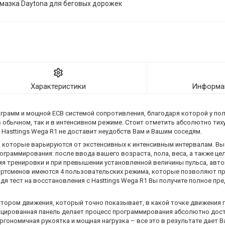
мазка Daytona для беговых дорожек
Характеристики
Информац
грамм и мощной ECB системой сопротивления, благодаря которой у по
 обычном, так и в интенсивном режиме. Стоит отметить абсолютно тиху
Hasttings Wega R1 не доставит неудобств Вам и Вашим соседям.
, которые варьируются от экстенсивных к интенсивным интервалам. В
граммирования: после ввода вашего возраста, пола, веса, а также ц
я тренировки и при превышении установленной величины пульса, авто
ортсменов имеются 4 пользовательских режима, которые позволяют п
я тест на восстановления с Hasttings Wega R1 Вы получите полное пр
тором движения, который точно показывает, в какой точке движения 
ицированная панель делает процесс программирования абсолютно дос
ргономичная рукоятка и мощная нагрузка – все это в результате дает