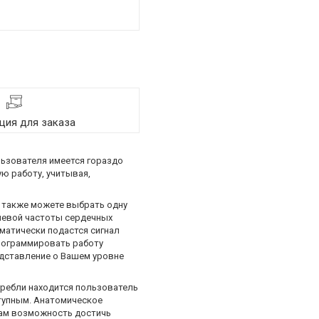
ия для заказа
льзователя имеется гораздо
ю работу, учитывая,
ы также можете выбрать одну
елевой частоты сердечных
матически подастся сигнал
рограммировать работу
едставление о Вашем уровне
гребли находится пользователь
тупным. Анатомическое
 Вам возможность достичь