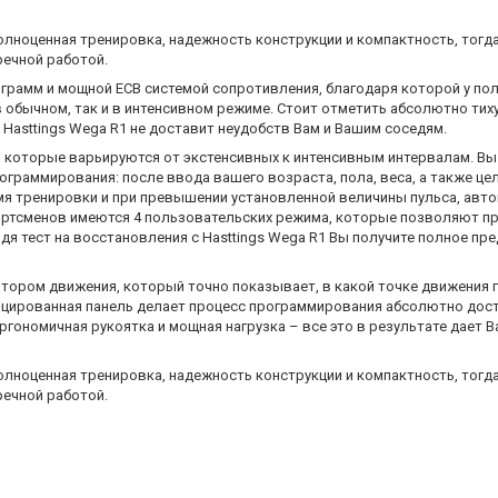
лноценная тренировка, надежность конструкции и компактность, тогда
речной работой.
грамм и мощной ECB системой сопротивления, благодаря которой у по
 обычном, так и в интенсивном режиме. Стоит отметить абсолютно тиху
Hasttings Wega R1 не доставит неудобств Вам и Вашим соседям.
, которые варьируются от экстенсивных к интенсивным интервалам. В
граммирования: после ввода вашего возраста, пола, веса, а также ц
я тренировки и при превышении установленной величины пульса, авто
ортсменов имеются 4 пользовательских режима, которые позволяют п
я тест на восстановления с Hasttings Wega R1 Вы получите полное пр
тором движения, который точно показывает, в какой точке движения 
ицированная панель делает процесс программирования абсолютно дос
ргономичная рукоятка и мощная нагрузка – все это в результате дает
лноценная тренировка, надежность конструкции и компактность, тогда
речной работой.