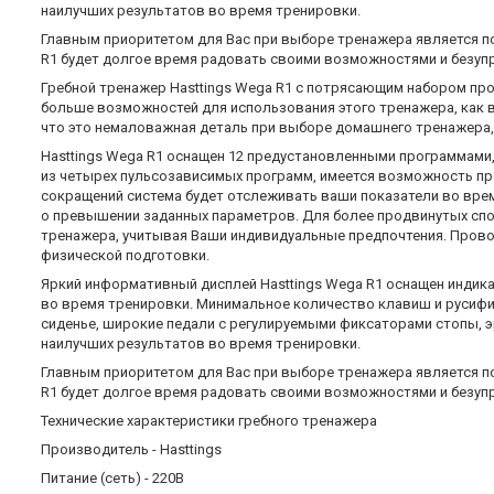
наилучших результатов во время тренировки.
Главным приоритетом для Вас при выборе тренажера является по
R1 будет долгое время радовать своими возможностями и безуп
Гребной тренажер Hasttings Wega R1 с потрясающим набором про
больше возможностей для использования этого тренажера, как в
что это немаловажная деталь при выборе домашнего тренажера, 
Hasttings Wega R1 оснащен 12 предустановленными программами
из четырех пульсозависимых программ, имеется возможность про
сокращений система будет отслеживать ваши показатели во врем
о превышении заданных параметров. Для более продвинутых сп
тренажера, учитывая Ваши индивидуальные предпочтения. Провод
физической подготовки.
Яркий информативный дисплей Hasttings Wega R1 оснащен индика
во время тренировки. Минимальное количество клавиш и русиф
сиденье, широкие педали с регулируемыми фиксаторами стопы, э
наилучших результатов во время тренировки.
Главным приоритетом для Вас при выборе тренажера является по
R1 будет долгое время радовать своими возможностями и безуп
Технические характеристики гребного тренажера
Производитель - Hasttings
Питание (сеть) - 220В