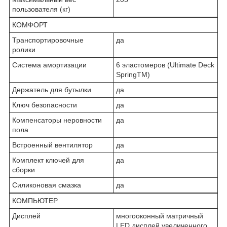
пользователя (кг)
КОМФОРТ
Транспортировочные
да
ролики
Система амортизации
6 эластомеров (Ultimate Deck
SpringTM)
Держатель для бутылки
да
Ключ безопасности
да
Компенсаторы неровности
да
пола
Встроенный вентилятор
да
Комплект ключей для
да
сборки
Силиконовая смазка
да
КОМПЬЮТЕР
Дисплей
многооконный матричный
LED дисплей увеличенного