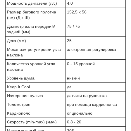
Мощность двигателя (л/с)
4,0
Размер бегового полотна
152,5 х 56
(см) (Д х Ш)
Диаметр вала передний/
75 / 75
задний (мм)
Дека (мм)
25
Механизм регулировки угла
электронная регулировка
наклона
Количество уровней угла
0 - 15 уровней
наклона
Уровень шума
низкий
Keep It Cool
да
Измерение пульса
датчики на рукоятках
Телеметрия
при помощи кардиопояса
Кардиопояс
опционально
Скорость (min-max) (км/ч)
0,8 - 20
Максимальный вес
205