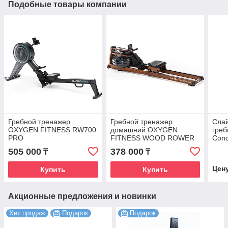
Подобные товары компании
Гребной тренажер
Гребной тренажер
Сла
OXYGEN FITNESS RW700
домашний OXYGEN
греб
PRO
FITNESS WOOD ROWER
Conc
Q1
505 000
378 000
₸
₸
Цен
Купить
Купить
Акционные предложения и новинки
Хит продаж
Подарок
Подарок