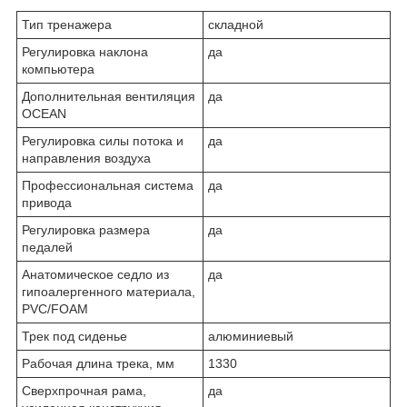
Тип тренажера
складной
Регулировка наклона
да
компьютера
Дополнительная вентиляция
да
OCEAN
Регулировка силы потока и
да
направления воздуха
Профессиональная система
да
привода
Регулировка размера
да
педалей
Анатомическое седло из
да
гипоалергенного материала,
PVC/FOAM
Трек под сиденье
алюминиевый
Рабочая длина трека, мм
1330
Сверхпрочная рама,
да