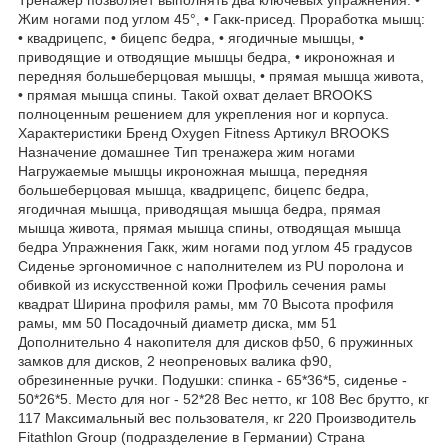
Жим ногами под углом 45°, • Гакк-присед. Проработка мышц:
• квадрицепс, • бицепс бедра, • ягодичные мышцы, •
приводящие и отводящие мышцы бедра, • икроножная и
передняя большеберцовая мышцы, • прямая мышца живота,
• прямая мышца спины. Такой охват делает BROOKS
полноценным решением для укрепления ног и корпуса.
Характеристики Бренд Oxygen Fitness Артикул BROOKS
Назначение домашнее Тип тренажера жим ногами
Нагружаемые мышцы икроножная мышца, передняя
большеберцовая мышца, квадрицепс, бицепс бедра,
ягодичная мышца, приводящая мышца бедра, прямая
мышца живота, прямая мышца спины, отводящая мышца
бедра Упражнения Гакк, жим ногами под углом 45 градусов
Сиденье эргономичное с наполнителем из PU поролона и
обивкой из искусственной кожи Профиль сечения рамы
квадрат Ширина профиля рамы, мм 70 Высота профиля
рамы, мм 50 Посадочный диаметр диска, мм 51
Дополнительно 4 накопителя для дисков ф50, 6 пружинных
замков для дисков, 2 неопреновых валика ф90,
обрезиненные ручки. Подушки: спинка - 65*36*5, сиденье -
50*26*5. Место для ног - 52*28 Вес нетто, кг 108 Вес брутто, кг
117 Максимальный вес пользователя, кг 220 Производитель
Fitathlon Group (подразделение в Германии) Страна