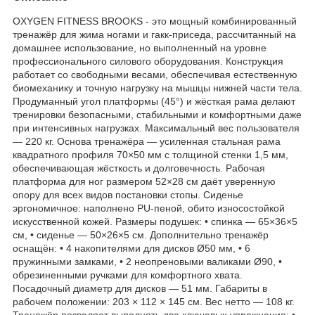
OXYGEN FITNESS BROOKS - это мощный комбинированный
тренажёр для жима ногами и гакк-приседа, рассчитанный на
домашнее использование, но выполненный на уровне
профессионального силового оборудования. Конструкция
работает со свободными весами, обеспечивая естественную
биомеханику и точную нагрузку на мышцы нижней части тела.
Продуманный угол платформы (45°) и жёсткая рама делают
тренировки безопасными, стабильными и комфортными даже
при интенсивных нагрузках. Максимальный вес пользователя
— 220 кг. Основа тренажёра — усиленная стальная рама
квадратного профиля 70×50 мм с толщиной стенки 1,5 мм,
обеспечивающая жёсткость и долговечность. Рабочая
платформа для ног размером 52×28 см даёт уверенную
опору для всех видов постановки стопы. Сиденье
эргономичное: наполнено PU-пеной, обито износостойкой
искусственной кожей. Размеры подушек: • спинка — 65×36×5
см, • сиденье — 50×26×5 см. Дополнительно тренажёр
оснащён: • 4 накопителями для дисков Ø50 мм, • 6
пружинными замками, • 2 неопреновыми валиками Ø90, •
обрезиненными ручками для комфортного хвата.
Посадочный диаметр для дисков — 51 мм. Габариты в
рабочем положении: 203 × 112 × 145 см. Вес нетто — 108 кг.
Тренажёр позволяет выполнять два ключевых упражнения: •