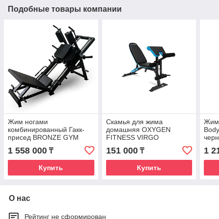
Подобные товары компании
Жим ногами
Скамья для жима
Жим 
комбинированный Гакк-
домашняя OXYGEN
Body
присед BRONZE GYM
FITNESS VIRGO
чер
PARTNER BGR-817
1 558 000
151 000
1 2
₸
₸
Купить
Купить
О нас
Рейтинг не сформирован