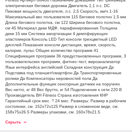
электрическая беговая дорожка Двигатель 1,1 л.с. DC
Пиковая мощность двигателя, л.с. 2,5 Скорость, км/ч 1-16
Максимальный вес пользователя 115 Беговое полотно 1,5 мм
Длина бегового полотна, см 122 Ширина бегового полотна,
см 45 Материал деки МДФ, парафинированная Толщина
деки 15 мм Система амортизации 4 демпфирующих
эластомеров Консоль LED Тип консоли трехцветный LED
дисплей Показания консоли дистанция, время, скорость,
калории, пульс Общее количество программ 41
Спецификация программ 36 предустановленных программ, 3
пользовательских программ, фитнес-тест, жироанализатор
Язык интерфейса английский Складная конструкция Да
Подставка под планшет/смартфон Да Транспортировочные
ролики Да Компенсаторы неровностей пола Да
Дополнительные функции сенсорные датчики на поручнях
Вес нетто, кг 48 Вес брутто, кг 54 Подключение к сети 220 В
Производитель BH Fitness Страна изготовления КНР
Гарантийный срок мес. ? 24 мес. Размеры: Размер в рабочем
состоянии, см. 152х72x125 Размер в сложенном виде, см.
158х75x26.5 Размеры упаковки, см. 160х78x21.5
Скрыть