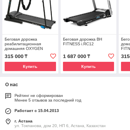
Беговая дорожка
Беговая дорожка BH
Бего
реабилитационная
FITNESS i.RC12
дом
домашняя OXYGEN
FIT
FITNESS REVIVE C
315 000
1 687 000
315
₸
₸
Купить
Купить
О нас
Рейтинг не сформирован
Менее 5 отзывов за последний год
Работает с 15.04.2013
г. Астана
ул. Токпанова, дом 20, НП 6, Астана, Казахстан