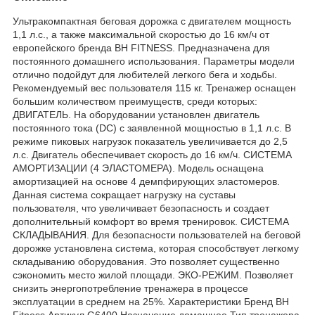
Ультракомпактная беговая дорожка с двигателем мощность
1,1 л.с., а также максимальной скоростью до 16 км/ч от
европейского бренда BH FITNESS. Предназначена для
постоянного домашнего использования. Параметры модели
отлично подойдут для любителей легкого бега и ходьбы.
Рекомендуемый вес пользователя 115 кг. Тренажер оснащен
большим количеством преимуществ, среди которых:
ДВИГАТЕЛЬ. На оборудовании установлен двигатель
постоянного тока (DC) с заявленной мощностью в 1,1 л.с. В
режиме пиковых нагрузок показатель увеличивается до 2,5
л.с. Двигатель обеспечивает скорость до 16 км/ч. СИСТЕМА
АМОРТИЗАЦИИ (4 ЭЛАСТОМЕРА). Модель оснащена
амортизацией на основе 4 демпфирующих эластомеров.
Данная система сокращает нагрузку на суставы
пользователя, что увеличивает безопасность и создает
дополнительный комфорт во время тренировок. СИСТЕМА
СКЛАДЫВАНИЯ. Для безопасности пользователей на беговой
дорожке установлена система, которая способствует легкому
складыванию оборудования. Это позволяет существенно
сэкономить место жилой площади. ЭКО-РЕЖИМ. Позволяет
снизить энергопотребление тренажера в процессе
эксплуатации в среднем на 25%. Характеристики Бренд BH
Fitness Артикул G6400 Назначение домашнее Тип тренажера