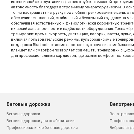
интенсивной эксплуатации в фитнес-клубах с высокой проходим
автономность благодаря встроенному генератору энергии. В осн
точно настраивать нагрузку под любые тренировочные цели: от 
обеспечивает плавный, стабильный и бесшумный ход даже на мак
обеспечивая естественную и физиологически корректную траекто
высокий запас прочности и надёжности оборудования. Тренажё
тренировки: время, скорость, дистанцию, калории, ватты, пульс
включая пользовательские режимы, пульсозависимые тренировк
поддержка Bluetooth с возможностью подключения к мобильным
планшет или смартфон позволяет совмещать тренировки с цифр
для профессиональных кардиозон, где важны комфорт пользоват
Беговые дорожки
Велотрен
Беговые дорожки
Велотренаж
Беговые дорожки для реабилитации
Профессион
Профессиональные беговые дорожки
Виброплатф