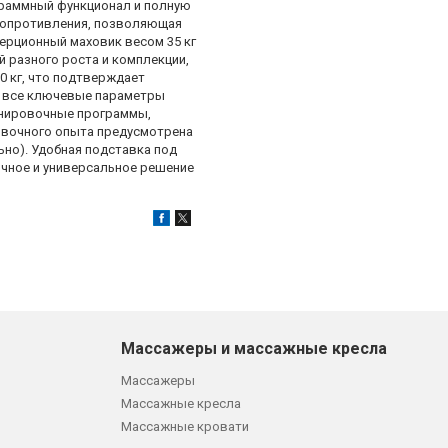
граммный функционал и полную
 сопротивления, позволяющая
ерционный маховик весом 35 кг
 разного роста и комплекции,
0 кг, что подтверждает
й все ключевые параметры
ренировочные программы,
овочного опыта предусмотрена
но). Удобная подставка под
чное и универсальное решение
Массажеры и массажные кресла
Массажеры
Массажные кресла
Массажные кровати