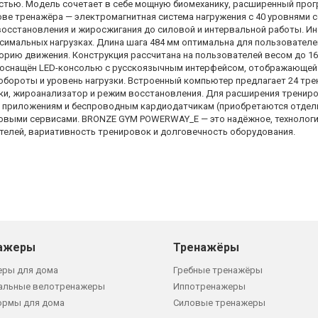
остью. Модель сочетает в себе мощную биомеханику, расширенный про
ове тренажёра — электромагнитная система нагружения с 40 уровнями
восстановления и жиросжигания до силовой и интервальной работы. Ин
симальных нагрузках. Длина шага 484 мм оптимальна для пользователей
рию движения. Конструкция рассчитана на пользователей весом до 16
р оснащён LED-консолью с русскоязычным интерфейсом, отображающе
, обороты и уровень нагрузки. Встроенный компьютер предлагает 24 т
и, жироанализатор и режим восстановления. Для расширения тренир
 приложениям и беспроводным кардиодатчикам (приобретаются отдель
овыми сервисами. BRONZE GYM POWERWAY_E — это надёжное, технологи
елей, вариативность тренировок и долговечность оборудования.
ажеры
Тренажёры
еры для дома
Гребные тренажёры
альные велотренажеры
Иппотренажеры
ормы для дома
Силовые тренажеры