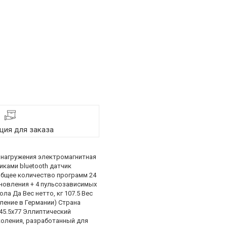
ия для заказа
 нагружения электромагнитная
иками bluetooth датчик
 Общее количество программ 24
новления + 4 пульсозависимых
 Да Вес нетто, кг 107.5 Вес
ление в Германии) Страна
х45.5x77 Эллиптический
оления, разработанный для