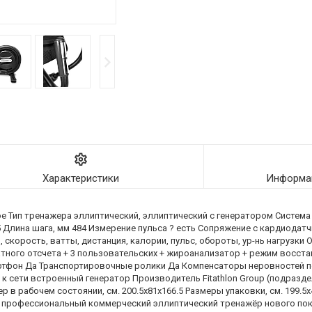
Характеристики
Информац
 Тип тренажера эллиптический, эллиптический с генератором Система
 Длина шага, мм 484 Измерение пульса ? есть Сопряжение с кардиодатч
 скорость, ватты, дистанция, калории, пульс, обороты, ур-нь нагрузки
тного отсчета + 3 пользовательских + жироанализатор + режим восста
тфон Да Транспортировочные ролики Да Компенсаторы неровностей пола
к сети встроенный генератор Производитель Fitathlon Group (подразде
р в рабочем состоянии, см. 200.5х81x166.5 Размеры упаковки, см. 199.5
рофессиональный коммерческий эллиптический тренажёр нового пок